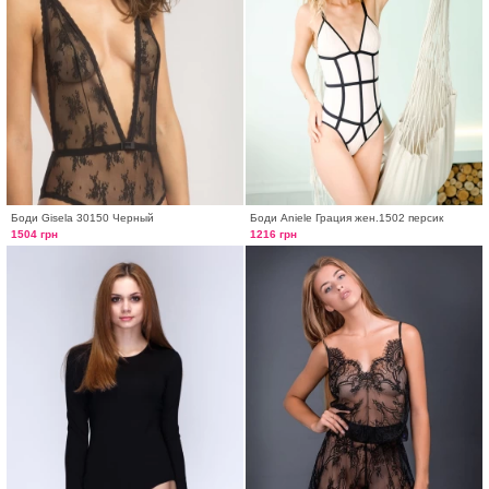
Боди Gisela 30150 Черный
Боди Aniele Грация жен.1502 персик
1504 грн
1216 грн