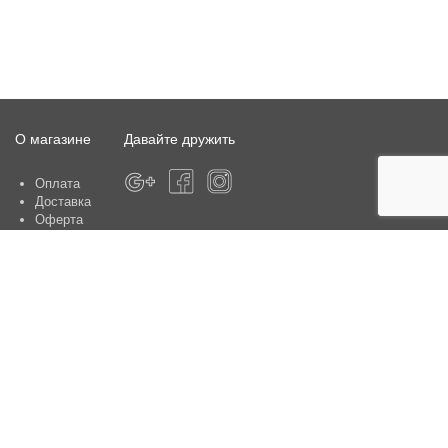
О магазине
Давайте дружить
Оплата
Доставка
Оферта
О магазине
Гарантия
Контакты
Центры по обслуживанию клиентов:
Киев, ул. Ю. Шумского 5 , офис 370
Способы оплаты