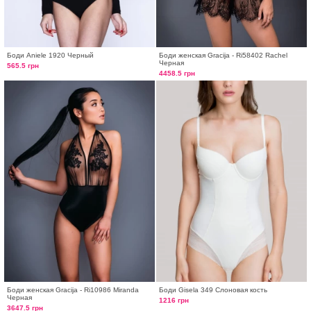
Боди Aniele 1920 Черный
Боди женская Gracija - Ri58402 Rachel
Черная
565.5 грн
4458.5 грн
Боди женская Gracija - Ri10986 Miranda
Боди Gisela 349 Слоновая кость
Черная
1216 грн
3647.5 грн