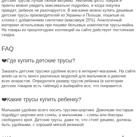
детских трусов лучше любой витрины. Увеличив фото, покрой и
принты можно увидеть максимально подробно, и когда покупка
приедет, ребенок не разочаруется. В магазине можно купить дешевые
детские трусы производителей из Украины и Польши, пошитые из
хлопка с добавлением синтетики (максимум 25%). Аналогичный
материал использован при пошиве бельевых комплектов трусы-майка.
На товары из прошлогодних коллекций на сайте действует постоянная
скидка.
FAQ
❤️Где купить детские трусы?
Заказать детские трусики удобнее всего в интернет-магазине. На сайте
aniele.ua есть много различных моделей для мальчиков и девочек
всех возрастов. Определите размер трусов ребенка (в категории
детских товаров есть таблица) и выбирайте все, что понравится.
❤️Какие трусы купить ребенку?
Малышам удобнее всего носить трусики-шортики. Девочкам постарше
подойдут шортики или слипы, а мальчикам – слипы или боксеры
свободного кроя. Детские трусы, даже те, что стоят дешево, должны
быть удобными, с хорошей мягкой резинкой.