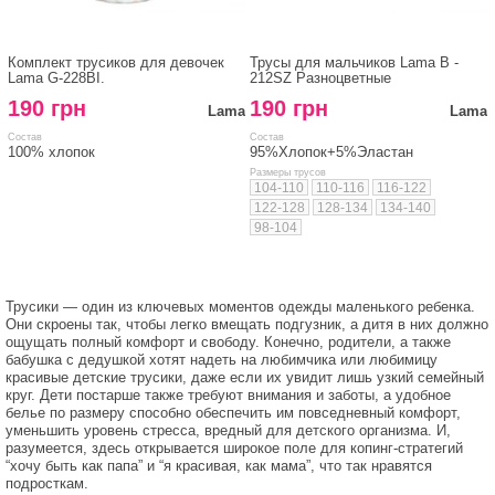
Комплект трусиков для девочек
Трусы для мальчиков Lama B -
Lama G-228BI.
212SZ Разноцветные
190 грн
190 грн
Lama
Lama
Состав
Состав
100% хлопок
95%Хлопок+5%Эластан
Размеры трусов
104-110
110-116
116-122
122-128
128-134
134-140
98-104
Трусики — один из ключевых моментов одежды маленького ребенка.
Они скроены так, чтобы легко вмещать подгузник, а дитя в них должно
ощущать полный комфорт и свободу. Конечно, родители, а также
бабушка с дедушкой хотят надеть на любимчика или любимицу
красивые детские трусики, даже если их увидит лишь узкий семейный
круг. Дети постарше также требуют внимания и заботы, а удобное
белье по размеру способно обеспечить им повседневный комфорт,
уменьшить уровень стресса, вредный для детского организма. И,
разумеется, здесь открывается широкое поле для копинг-стратегий
“хочу быть как папа” и “я красивая, как мама”, что так нравятся
подросткам.