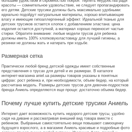
большим удобством и скромностью покроя. Терпеть неудобства ради
красоты — сомнительное удовольствие, не следует пропагандировать
его детям. Детские трусики должны быть максимально удобными:
идеально подойдут натуральные материалы, хорошо впитывающие
влагу и имеющие гипоаллергенный эффект. Идеальной тканью для
детских трусиков остается хлопок с добавлением эластана: цена
изделия остается доступной, а материал хорошо переносит частые
стирки. Обратите внимание: любые модели трусов для ребенка
должны иметь 100% хлопковуюластовицу для лучшей гигиены, а
резинки не должны жать и натирать при ходьбе.
Размерная сетка
Практически любой бренд детской одежды имеет собственные
представления о трусах для детей и их размерах. В каталоге
интернет-магазина aniel.ua размеры товаров указаны в понятных
цифрах: рост ребенка и, при необходимости, объем бедер, на который
рассчитана модель. Размеры детских трусов для девочек-подростков
бренда Аниель определяются еще проще: достаточно объема бедер.
Почему лучше купить детские трусики Аниель
Интернет дает возможность купить недорого детские трусы, удобно
сидя на диване и рассматривая внешний вид товара вместе с
ребенком. Выбранные самостоятельно вещи повышают самооценку
будущего взрослого, а в магазине Аниель красивые и подробные фото