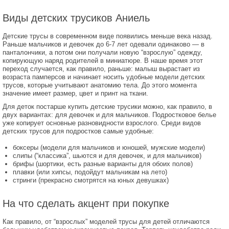
Виды детских трусиков Аниель
Детские трусы в современном виде появились меньше века назад.
Раньше мальчиков и девочек до 6-7 лет одевали одинаково — в
панталончики, а потом они получали новую “взрослую” одежду,
копирующую наряд родителей в миниатюре. В наше время этот
переход случается, как правило, раньше: малыш вырастает из
возраста памперсов и начинает носить удобные модели детских
трусов, которые учитывают анатомию тела. До этого момента
значение имеет размер, цвет и принт на ткани.
Для деток постарше купить детские трусики можно, как правило, в
двух вариантах: для девочек и для мальчиков. Подростковое белье
уже копирует основные разновидности взрослого. Среди видов
детских трусов для подростков самые удобные:
боксеры (модели для мальчиков и юношей, мужские модели)
слипы (“классика”, шьются и для девочек, и для мальчиков)
брифы (шортики, есть разные варианты для обоих полов)
плавки (или хипсы, подойдут мальчикам на лето)
стринги (прекрасно смотрятся на юных девушках)
На что сделать акцент при покупке
Как правило, от “взрослых” моделей трусы для детей отличаются