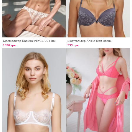
Бюстгальтер Daniella VIPA 1720 Пион
Бюстгальтер Aniele М59 Ясень
1596 грн
533 грн