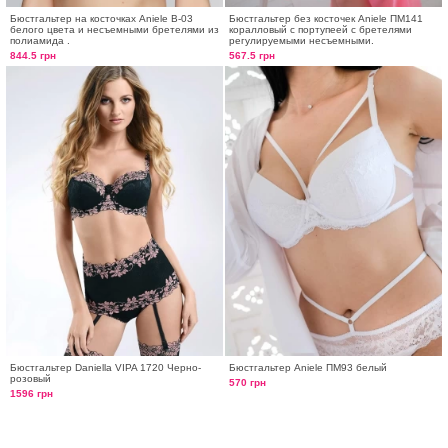
Бюстгальтер на косточках Aniele В-03
Бюстгальтер без косточек Aniele ПМ141
белого цвета и несъемными бретелями из
коралловый с портупеей с бретелями
полиамида .
регулируемыми несъемными.
844.5 грн
567.5 грн
Бюстгальтер Daniella VIPA 1720 Черно-
Бюстгальтер Aniele ПМ93 белый
розовый
570 грн
1596 грн