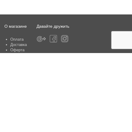
О магазине
Давайте дружить
Оплата
Доставка
Оферта
О магазине
Гарантия
Контакты
Центры по обслуживанию клиентов:
Киев, ул. Ю. Шумского 5 , офис 370
Способы оплаты
Контакты: