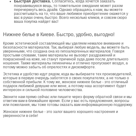
Быстрая доставка.
Согласитесь, когда хочется заказать
понравившуюся вещь, то томительное ожидание может разом
перечеркнуть весь драйв. Однако обращаясь к нам, вы можете
рассчитывать на то, что ваше любимое приобретение окажется у
вас в руках очень быстро. Всего несколько кликов, и совсем скоро
ваша покупка найдет вас!
Нижнее белье в Киеве. Быстро, удобно, выгодно!
Кроме эстетической составляющей мы уделяем немалое внимание и
безопасности материалов. Так, выбирая любую модель, вы можете быть
уверенными, что создана она из гипоалергенных материалов. Говоря
простыми словами, такие материалы не вызовут раздражений и
покраснений на коже, не станут причиной зуда даже после длительного
ношения. Также материалы гигиеничны и отлично пропускают воздух, а
потому можно забыть об опрелостях и дискомфорте.
Эстетика и удобство идут рядом, кода вы выбираете тех производителей,
которые в первую очередь заботятся о своих покупателях, а не только о
собственной прибыли. К тому же, женское нижнее белье - это отличный
подарок любимой девушке или жене, а потому наш ассортимент будет
интересен и сильной половине человечества.
Звоните нам прямо сейчас или пишите через форму обратной связи и мы
ответим вам в ближайшее время. Если у вас есть предложения, вопросы
или пожелания, мы тоже готовы оказать вам информационную поддержку.
Женское нижнее белье - это залог вашего хорошего настроения и
уверенности в себе!