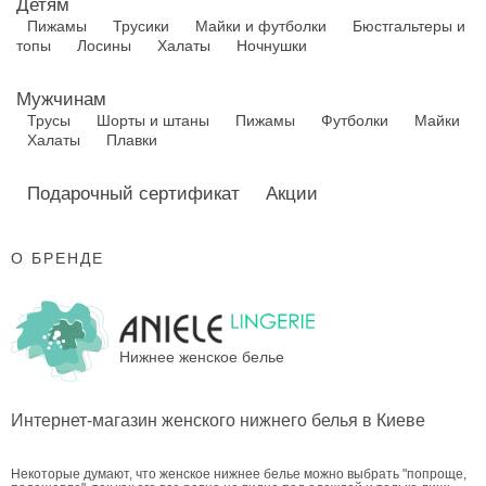
Детям
Пижамы
Трусики
Майки и футболки
Бюстгальтеры и
топы
Лосины
Халаты
Ночнушки
Мужчинам
Трусы
Шорты и штаны
Пижамы
Футболки
Майки
Халаты
Плавки
Подарочный сертификат
Акции
О БРЕНДЕ
Нижнее женское белье
Интернет-магазин женского нижнего белья в Киеве
Некоторые думают, что женское нижнее белье можно выбрать "попроще,