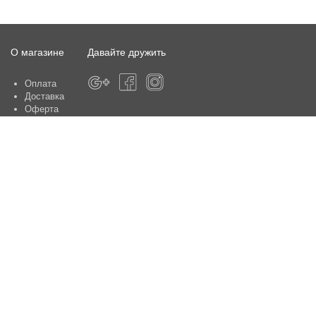
О магазине
Давайте дружить
Оплата
Доставка
Оферта
О магазине
Гарантия
Контакты
Центры по обслуживанию клиентов:
Киев, ул. Ю. Шумского 5 , офис 370
Способы оплаты
Контакты: