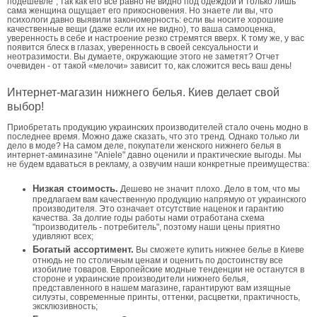
подешевле", так как его все равно не видно под одеждой и только лишь
сама женщина ощущает его прикосновения. Но знаете ли вы, что
психологи давно выявили закономерность: если вы носите хорошие
качественные вещи (даже если их не видно), то ваша самооценка,
уверенность в себе и настроение резко стремятся вверх. К тому же, у вас
появится блеск в глазах, уверенность в своей сексуальности и
неотразимости. Вы думаете, окружающие этого не заметят? Отчет
очевиден - от такой «мелочи» зависит то, как сложится весь ваш день!
Интернет-магазин нижнего белья. Киев делает свой
выбор!
Приобретать продукцию украинских производителей стало очень модно в
последнее время. Можно даже сказать, что это тренд. Однако только ли
дело в моде? На самом деле, покупатели женского нижнего белья в
интернет-аминазине "Aniele" давно оценили и практические выгоды. Мы
не будем вдаваться в рекламу, а озвучим наши конкретные преимущества:
Низкая стоимость.
Дешево не значит плохо. Дело в том, что мы
предлагаем вам качественную продукцию напрямую от украинского
производителя. Это означает отсутствие наценок и гарантию
качества. За долгие годы работы нами отработана схема
"производитель - потребитель", поэтому наши цены приятно
удивляют всех;
Богатый ассортимент.
Вы сможете купить нижнее белье в Киеве
отнюдь не по столичным ценам и оценить по достоинству все
изобилие товаров. Европейские модные тенденции не останутся в
стороне и украинские производители нижнего белья,
представленного в нашем магазине, гарантируют вам изящные
силуэты, современные принты, оттенки, расцветки, практичность,
эксклюзивность;