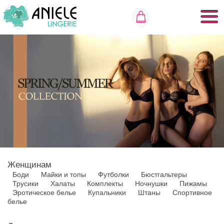
Женщинам
Боди
Майки и топы
Футболки
Бюстгальтеры
Трусики
Халаты
Комплекты
Ночнушки
Пижамы
Эротическое белье
Купальники
Штаны
Спортивное
белье