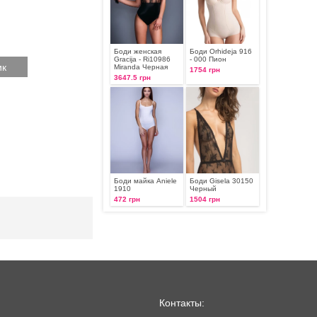
Боди женская
Боди Orhideja 916
Gracija - Ri10986
- 000 Пион
Miranda Черная
1754 грн
3647.5 грн
Боди майка Aniele
Боди Gisela 30150
1910
Черный
472 грн
1504 грн
Контакты: