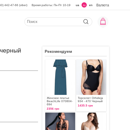
Валюта
50) 442-47-66 (viber)
Время работы: Пн-Пт 10-19
ua
ru
en
 черный
Рекомендуем
Женское платье
Торселет Orhideja
BeachLife 070804-
934 - 470 Черный
694
1435.5 грн
2356 грн