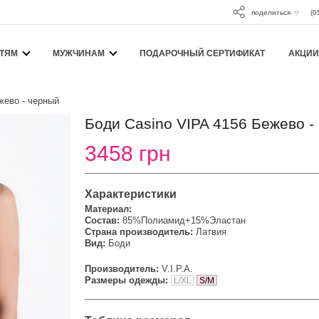
поделиться
(0
ТЯМ
МУЖЧИНАМ
ПОДАРОЧНЫЙ СЕРТИФИКАТ
АКЦИИ
жево - черный
Боди Casino VIPA 4156 Бежево -
3458 грн
Характеристики
Материал:
Состав:
85%Полиамид+15%Эластан
Страна производитель:
Латвия
Вид:
Боди
Производитель:
V.I.P.A.
Размеры одежды:
L/XL
S/M