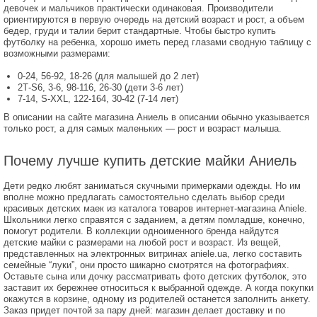
девочек и мальчиков практически одинаковая. Производители
ориентируются в первую очередь на детский возраст и рост, а объем
бедер, груди и талии берит стандартные. Чтобы быстро купить
футболку на ребенка, хорошо иметь перед глазами сводную таблицу с
возможными размерами:
0-24, 56-92, 18-26 (для малышей до 2 лет)
2Т-S6, 3-6, 98-116, 26-30 (дети 3-6 лет)
7-14, S-XXL, 122-164, 30-42 (7-14 лет)
В описании на сайте магазина Аниель в описании обычно указывается
только рост, а для самых маленьких — рост и возраст малыша.
Почему лучше купить детские майки Аниель
Дети редко любят заниматься скучными примерками одежды. Но им
вполне можно предлагать самостоятельно сделать выбор среди
красивых детских маек из каталога товаров интернет-магазина Aniele.
Школьники легко справятся с заданием, а детям помладше, конечно,
помогут родители. В коллекции одноименного бренда найдутся
детские майки с размерами на любой рост и возраст. Из вещей,
представленных на электронных витринах aniele.ua, легко составить
семейные “луки”, они просто шикарно смотрятся на фотографиях.
Оставьте сына или дочку рассматривать фото детских футболок, это
заставит их бережнее относиться к выбранной одежде. А когда покупки
окажутся в корзине, одному из родителей останется заполнить анкету.
Заказ придет почтой за пару дней: магазин делает доставку и по