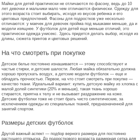
Майки для детей практически не отличаются по фасону, ведь до 10
лет девочки и мальчики мало чем отличаются физически. Одежду для
этого возраста стоит выбирать, исходя из вкусов ребенка и его
цветовых предпочтений. Фасоны для подростков уже несколько
отличаются: у маечек для девочек пройма под мышками меньше, да и
модели изящнее. У футболок для детей еще меньше отличий, это
практически одежда унисекс. Здесь придется делать выбор, исходя из
длины, сюжета принтов и цветовых решений.
На что смотреть при покупке
Детское белье постоянно изнашивается — этому способствуют и
частые стирки, и детские шалости. Любая майка обязательно должна
хорошо пропускать воздух, а детские модели футболок — еще и
обладать прочностью. Первое, на что стоит смотреть при покупке —
качество ткани. Идеальный вариант: купить детскую майку из хлопка с
малой долей синтетики (20% и меньше), такая ткань хорошо
стирается, приятна к телу и не вызывает раздражение на коже.
Детские футболки тоже не стоит брать чисто синтетические, за
исключением одежды из специальных тканей, предназначенной для
занятий спортом.
Размеры детских футболок
Другой важный аспект — подбор верного размера для постоянно
растущего отпрыска. До подросткового возраста размерная сетка для