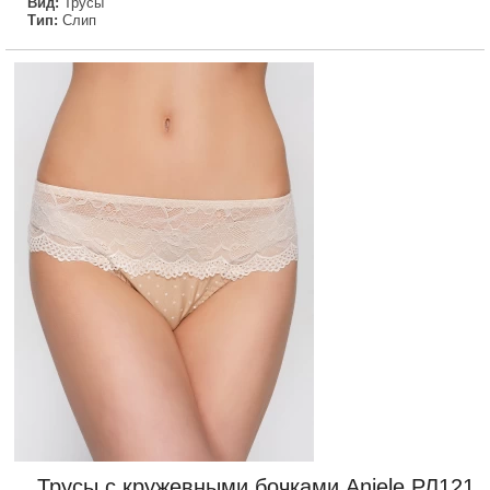
Вид:
Трусы
Тип:
Слип
Трусы с кружевными бочками Aniele РЛ121