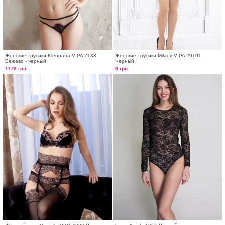
Женские трусики Kleopatra VIPA 2133
Женские трусики Milady VIPA 20101
Бежево - черный
Черный
1178 грн
0 грн