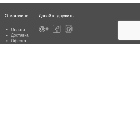
О магазине
Давайте дружить
Оплата
Доставка
Оферта
О магазине
Гарантия
Контакты
Центры по обслуживанию клиентов:
Киев, ул. Ю. Шумского 5 , офис 370
Способы оплаты
Контакты:
+38(050)-442-47-66