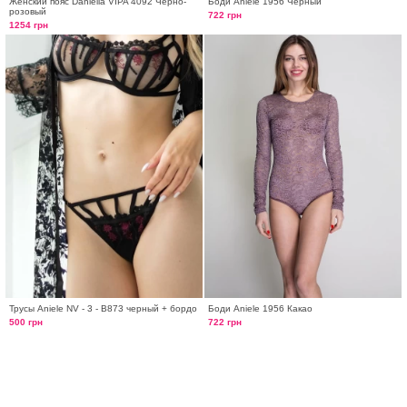
Женский пояс Daniella VIPA 4092 Черно-
Боди Aniele 1956 Черный
розовый
722 грн
1254 грн
Трусы Aniele NV - 3 - B873 черный + бордо
Боди Aniele 1956 Какао
500 грн
722 грн