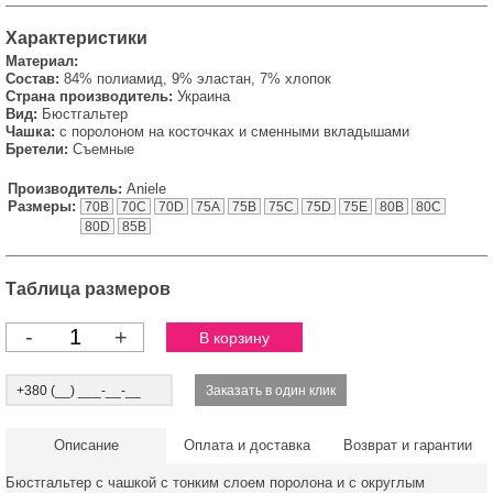
Характеристики
Материал:
Состав:
84% полиамид, 9% эластан, 7% хлопок
Страна производитель:
Украина
Вид:
Бюстгальтер
Чашка:
с поролоном на косточках и сменными вкладышами
Бретели:
Cъeмные
Производитель:
Aniele
Размеры:
70B
70C
70D
75A
75B
75C
75D
75E
80B
80C
80D
85B
Таблица размеров
-
+
Описание
Оплата и доставка
Возврат и гарантии
Бюстгальтер с чашкой с тонким слоем поролона и с округлым