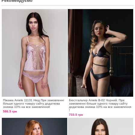
Рекомендуємо
Піжама Aniele 11131 Нюд При замовленні
Бюстгальтер Aniele В-02 Чорний. При
більше одного товару сайту додаткова
замовленні більше одного товару сайту
знижка 10% на все замовлення!
додаткова знижка 10% на все замовлення
!
586.5 грн
733.5 грн