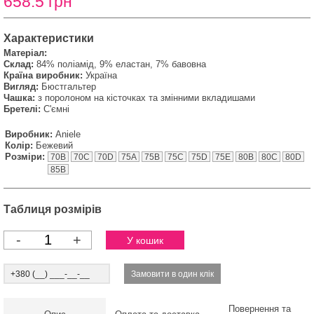
658.5 грн
Характеристики
Матеріал:
Склад:
84% поліамід, 9% еластан, 7% бавовна
Країна виробник:
Україна
Вигляд:
Бюстгальтер
Чашка:
з поролоном на кісточках та змінними вкладишами
Бретелі:
С'ємні
Виробник:
Aniele
Колір:
Бежевий
Розміри:
70B
70C
70D
75A
75B
75C
75D
75E
80B
80C
80D
85B
Таблиця розмірів
-
+
Повернення та