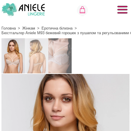
Головна
>
Жінкам
>
Еротична білизна
>
Бюстгальтер Aniele М93 бежевий горошек з пушапом та регульованими 