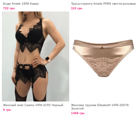
Боди Aniele 1956 Какао
Трусы-стринги Aniele РЛ69 светло-розовые
722 грн
110 грн
Женский пояс Casino VIPA 4155 Черный
Женские трусики Elizabeth VIPA 20076
Золотой
0 грн
1368 грн