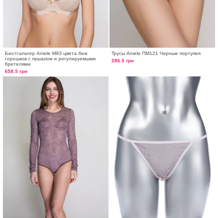
Бюстгальтер Aniele М93 цвета беж
Трусы Aniele ПМ121 Черные портупея
горошков с пушапом и регулируемыми
286.5 грн
бретелями
658.5 грн