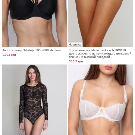
Новинка
Бюстгальтер Orhideja 185 - 000 Черный
Трусы женские Maria Lenkevich ПРЛ110
цвета жасмина из полиамида с кружевной
1002 грн
спинкой и высокой посадкой .
350.5 грн