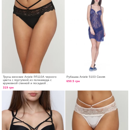
Трусы женские Aniele РЛ110А черного
Рубашка Aniele 5103 Cиняя
цвета с портупеей из полиамида с
650.5 грн
кружевной спинкой и посадкой .
319 грн