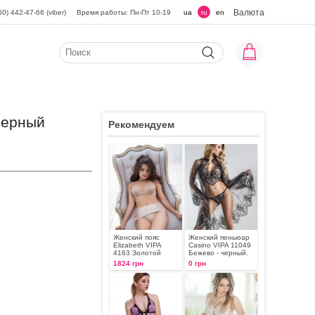
Валюта
50) 442-47-66 (viber)
Время работы: Пн-Пт 10-19
ua
ru
en
 Черный
Рекомендуем
Женский пояс
Женский пеньюар
Elizabeth VIPA
Casino VIPA 11049
4163 Золотой
Бежево - черный.
1824 грн
0 грн