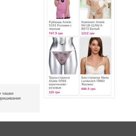
Рубашка Aniele
Комплект Aniele
5153 Розовая с
NV-1B-11/NV-3-
черным
B873 Белый
747.5 грн
1212 грн
Трусы-стринги
Бюстгальтер Maria
Aniele РЛ69
Lenkevich ПМ93
коричннево-
Жасмин
розовые
686.5 грн
110 грн
ю чашки
 пришивания