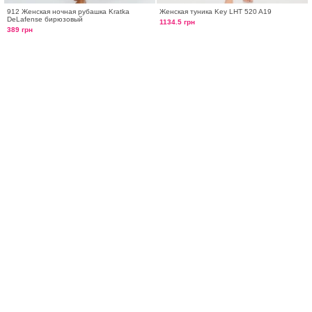
912 Женская ночная рубашка Kratka
Женская туника Key LHT 520 A19
DeLafense бирюзовый
1134.5 грн
389 грн