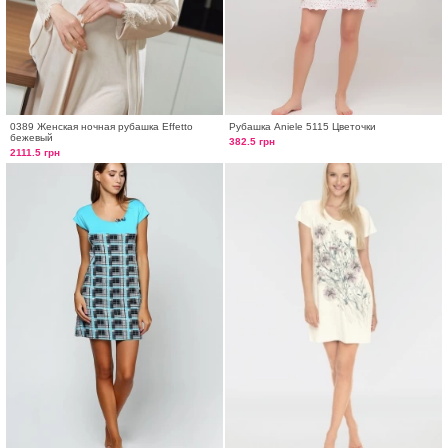
0389 Женская ночная рубашка Effetto
Рубашка Aniele 5115 Цветочки
бежевый
382.5 грн
2111.5 грн