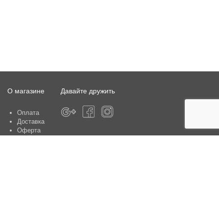
О магазине
Давайте дружить
Оплата
Доставка
Оферта
О магазине
Гарантия
Контакты
Центры по обслуживанию клиентов:
Киев, ул. Ю. Шумского 5 , офис 370
Способы оплаты