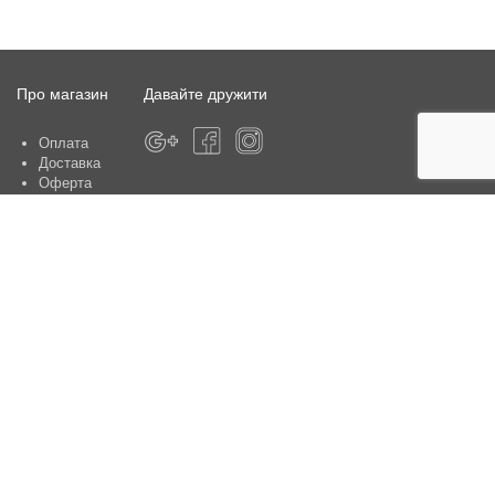
Про магазин
Давайте дружити
Оплата
Доставка
Оферта
Про магазин
Гарантія
Контакти
Центри обслуговування клієнтів:
Київ, вул. Ю. Шумського 5 , офіс 370
Способи оплати
Контакти: