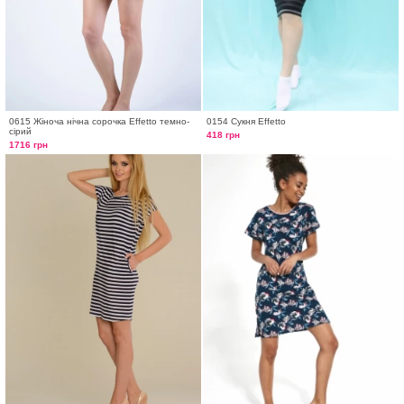
0615 Жіноча нічна сорочка Effetto темно-
0154 Сукня Effetto
сірий
418 грн
1716 грн