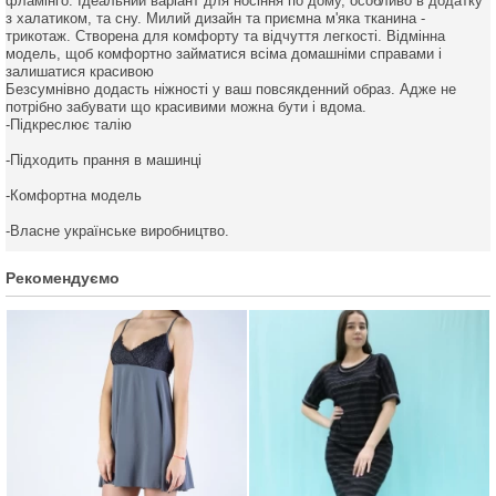
фламінго. Ідеальний варіант для носіння по дому, особливо в додатку
з халатиком, та сну. Милий дизайн та приємна м'яка тканина -
трикотаж. Створена для комфорту та відчуття легкості. Відмінна
модель, щоб комфортно займатися всіма домашніми справами і
залишатися красивою
Безсумнівно додасть ніжності у ваш повсякденний образ. Адже не
потрібно забувати що красивими можна бути і вдома.
-Підкреслює талію
-Підходить прання в машинці
-Комфортна модель
-Власне українське виробництво.
Рекомендуємо