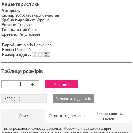
Характеристики
Матеріал:
Склад:
95%бавовна,5%еластан
Країна виробник:
Україна
Вигляд:
Сорочка
Тип:
на тонкій бретелі
Бретелі:
Регульовані
Виробник:
Maria Lenkevich
Колір:
Рожевий
Розміри одягу:
M
L
XL
Таблиця розмірів
-
+
Повернення та
Опис
Оплата та доставка
гарантії
Ніжно-рожевого кольору сорочка. Мереживні вставки та принт