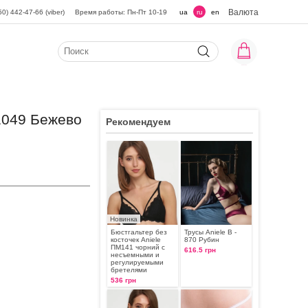
Валюта
50) 442-47-66 (viber)
Время работы: Пн-Пт 10-19
ua
ru
en
1049 Бежево
Рекомендуем
Новинка
Бюстгальтер без
Трусы Aniele В -
косточек Aniele
870 Рубин
ПМ141 чорний с
616.5 грн
несъемными и
регулируемыми
бретелями
536 грн