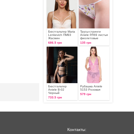
Бюстгальтер Maria
Трусы-стринги
Lenkevich ПМ93
Aniele РЛ69 листья
Жасмин
фиолетовые
686.5 грн
135 грн
Бюстгальтер
Рубашка Aniele
Aniele В-02
5153 Розовая
Черный
579 грн
733.5 грн
Контакты: