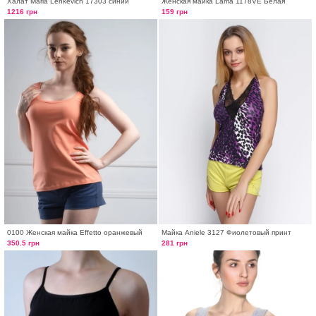
Халат Maria Lenkevich 17303 синий
Женская майка Lama 1178VE Белая
1216 грн
159 грн
0100 Женская майка Effetto оранжевый
Майка Aniele 3127 Фиолетовый принт
350.5 грн
281 грн