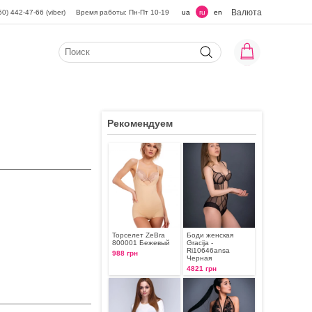
Валюта
50) 442-47-66 (viber)
Время работы: Пн-Пт 10-19
ua
ru
en
Рекомендуем
Торселет ZeBra
Боди женская
800001 Бежевый
Gracija -
Ri10646ansa
988 грн
Черная
4821 грн