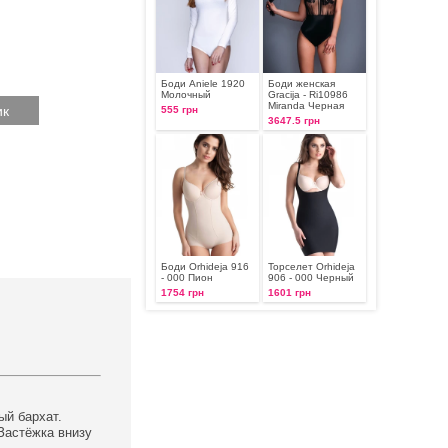
Боди Aniele 1920
Боди женская
Молочный
Gracija - Ri10986
Miranda Черная
555 грн
3647.5 грн
Боди Orhideja 916
Торселет Orhideja
- 000 Пион
906 - 000 Черный
1754 грн
1601 грн
ый бархат.
Застёжка внизу