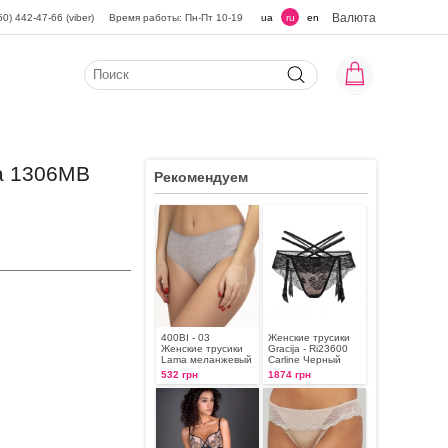
Валюта
50) 442-47-66 (viber)
Время работы: Пн-Пт 10-19
ua
ru
en
a 1306MB
Рекомендуем
400BI - 03
Женские трусики
Женские трусики
Gracija - Ri23600
Lama меланжевый
Carline Черный
532 грн
1874 грн