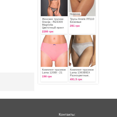
Новинка
Женские трусики
Трусы Aniele РЛ110
Gracija - Ri24300
Бежевые
Magnolia
281 грн
Цветочный принт
2280 грн
Комплект трусиков
Комплект трусиков
Lama 120BI - 21
Lama 1363BIEX
Разноцветные.
198 грн
491.5 грн
Контакты: