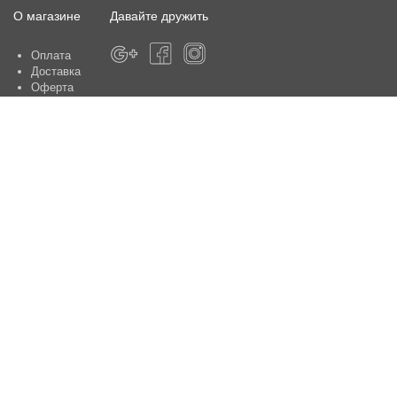
О магазине
Давайте дружить
Оплата
Доставка
Оферта
О магазине
Гарантия
Контакты
Центры по обслуживанию клиентов:
Киев, ул. Ю. Шумского 5 , офис 370
Способы оплаты
Контакты:
+38(050)-442-47-66
e-mail:
sale@aniele.ua