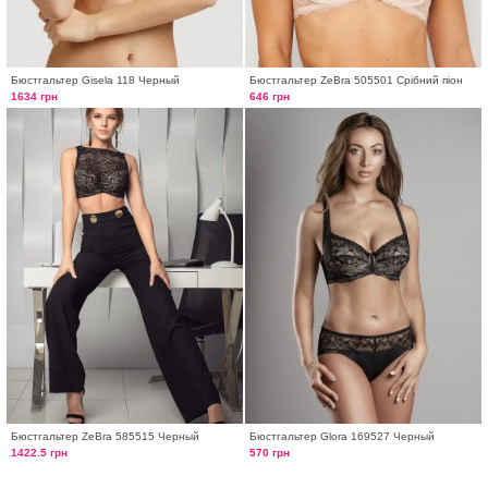
Бюстгальтер Gisela 118 Черный
Бюстгальтер ZeBra 505501 Срібний піон
1634 грн
646 грн
Бюстгальтер ZeBra 585515 Черный
Бюстгальтер Glora 169527 Черный
1422.5 грн
570 грн