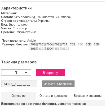
Характеристики
Материал:
Состав:
84% полиамид, 9% эластан, 7% хлопок
Страна производитель:
Украина
Вид:
Бюстгальтер
Чашка:
С push-up
Бретели:
Регулируемые
Производитель:
Aniele
Размеры бюстов:
70B
70C
70D
70E
75A
75B
75C
75D
75E
80B
80C
80D
85B
85C
Таблица размеров
-
+
Описание
Оплата и доставка
Возврат и гарантии
Бюстгальтер на косточках балконет, известен также как