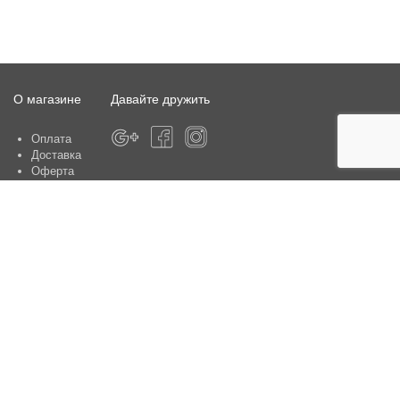
О магазине
Давайте дружить
Оплата
Доставка
Оферта
О магазине
Гарантия
Контакты
Центры по обслуживанию клиентов:
Киев, ул. Ю. Шумского 5 , офис 370
Способы оплаты