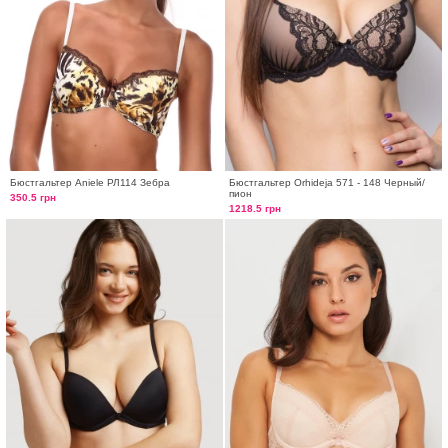
Бюстгальтер Aniele РЛ114 Зебра
Бюстгальтер Orhideja 571 - 148 Черный/
пион
350.5 грн
1218.5 грн