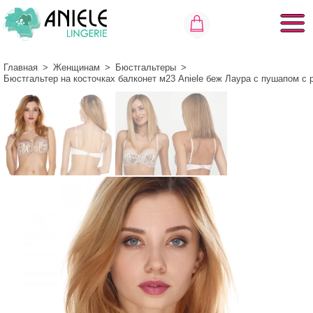
Главная
>
Женщинам
>
Бюстгальтеры
>
Бюстгальтер на косточках балконет м23 Aniele беж Лаура с пушапом с