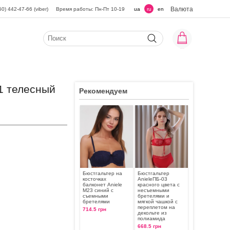
Валюта
50) 442-47-66 (viber)
Время работы: Пн-Пт 10-19
ua
ru
en
01 телесный
Рекомендуем
Бюстгальтер на
Бюстгальтер
косточках
AnieleПБ-03
балконет Aniele
красного цвета с
М23 синий с
несъемными
съемными
бретелями и
бретелями
мягкой чашкой с
переплетом на
714.5 грн
декольте из
полиамида
668.5 грн