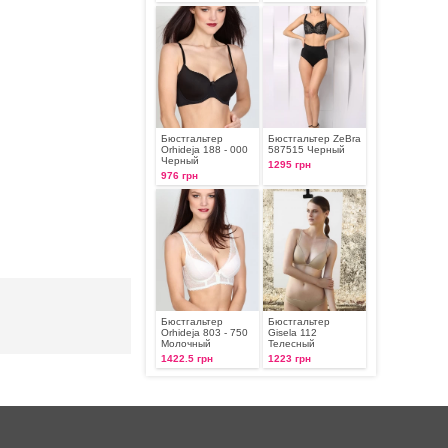
Бюстгальтер
Бюстгальтер ZeBra
Orhideja 188 - 000
587515 Черный
Черный
1295 грн
976 грн
Бюстгальтер
Бюстгальтер
Orhideja 803 - 750
Gisela 112
Молочный
Телесный
1422.5 грн
1223 грн