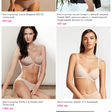
Бюстгальтер Laura Biagiotti 90133
Бюстгалтер на косточках с мягкой чашкой
телесный
Aniele М46 черного цвета с трикотажной
подкладкой внутри из хлопка .
453 грн
433 грн
Бюстгальтер Perfect fit Gisela 344
Бюстгальтер Gisela 372 Бежевый
Телесный
2394 грн
1364 грн