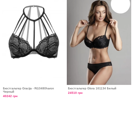
Бюстгальтер Gracija - Ri10480haron
Бюстгальтер Glora 161134 Белый
Черный
24510 грн
40242 грн