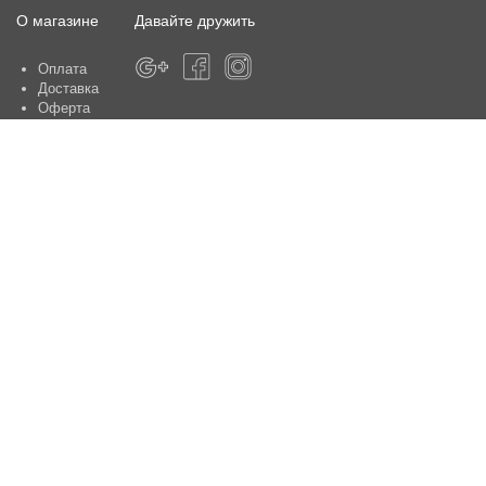
О магазине
Давайте дружить
Оплата
Доставка
Оферта
О магазине
Гарантия
Контакты
Центры по обслуживанию клиентов:
Киев, ул. Ю. Шумского 5 , офис 370
Способы оплаты
Контакты:
+38(050)-442-47-66
e-mail:
sale@aniele.ua