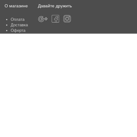
О магазине
Давайте дружить
Оплата
Доставка
Оферта
О магазине
Гарантия
Контакты
Центры по обслуживанию клиентов:
Киев, ул. Ю. Шумского 5 , офис 370
Способы оплаты
Контакты:
+38(050)-442-47-66
e-mail:
sale@aniele.ua