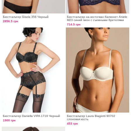
Бюстгальтер Gisela 356 Черный
Бюстгальтер на косточках балконет Aniele
М23 синий пион с съемными бретелями
2856.5 грн
714.5 грн
Бюстгальтер Daniella VIPA 1719 Черный
Бюстгальтер Laura Biagiotti 90702
слоновая кость
1900 грн
453 грн