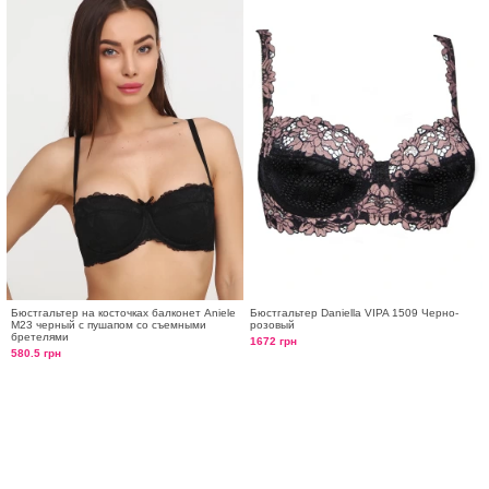
Бюстгальтер на косточках балконет Aniele
Бюстгальтер Daniella VIPA 1509 Черно-
М23 черный с пушапом со съемными
розовый
бретелями
1672 грн
580.5 грн