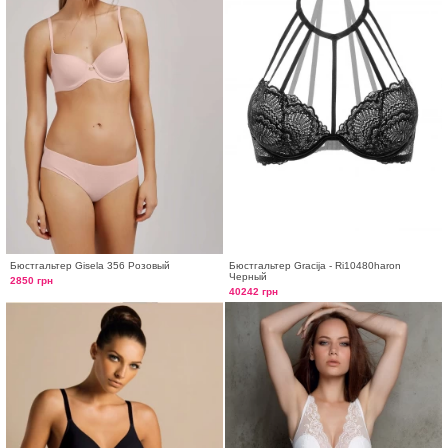
Бюстгальтер Gisela 356 Розовый
Бюстгальтер Gracija - Ri10480haron
Черный
2850 грн
40242 грн