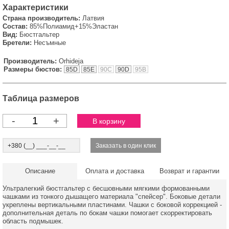
Характеристики
Страна производитель:
Латвия
Состав:
85%Полиамид+15%Эластан
Вид:
Бюстгальтер
Бретели:
Несъмные
Производитель:
Orhideja
Размеры бюстов:
85D
85E
90C
90D
95B
Таблица размеров
-
+
Описание
Оплата и доставка
Возврат и гарантии
Ультралегкий бюстгальтер с бесшовными мягкими формованными
чашками из тонкого дышащего материала "спейсер". Боковые детали
укреплены вертикальными пластинами. Чашки с боковой коррекцией -
дополнительная деталь по бокам чашки помогает скорректировать
область подмышек.