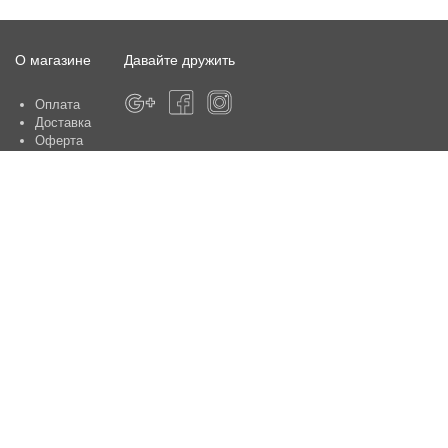
О магазине
Давайте дружить
Оплата
Доставка
Оферта
О магазине
Гарантия
Контакты
Центры по обслуживанию клиентов:
Киев, ул. Ю. Шумского 5 , офис 370
Способы оплаты
Контакты: