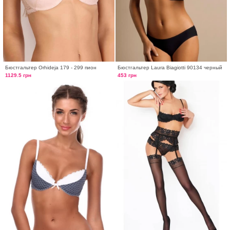
Бюстгальтер Orhideja 179 - 299 пион
Бюстгальтер Laura Biagiotti 90134 черный
1129.5 грн
453 грн