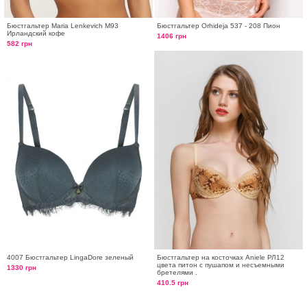
Бюстгальтер Maria Lenkevich М93
Бюстгальтер Orhideja 537 - 208 Пион
Ирландский кофе
1406 грн
582 грн
4007 Бюстгальтер LingaDore зеленый
Бюстгальтер на косточках Aniele РЛ12
цвета питон с пушапом и несъемными
1330 грн
бретелями .
410.5 грн