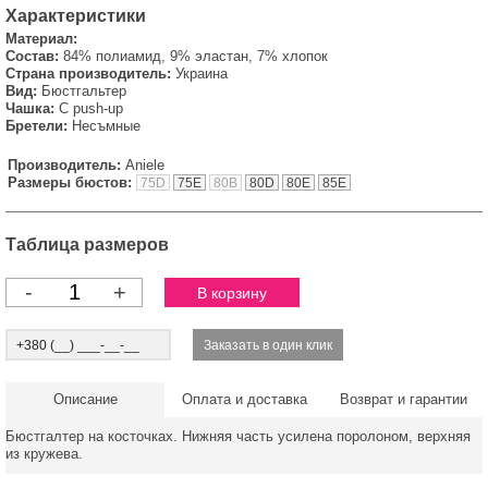
Характеристики
Материал:
Состав:
84% полиамид, 9% эластан, 7% хлопок
Страна производитель:
Украина
Вид:
Бюстгальтер
Чашка:
С push-up
Бретели:
Несъмные
Производитель:
Aniele
Размеры бюстов:
75D
75E
80B
80D
80E
85E
Таблица размеров
-
+
Описание
Оплата и доставка
Возврат и гарантии
Бюстгалтер на косточках. Нижняя часть усилена поролоном, верхняя
из кружева.