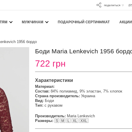
поделиться
(0
ТЯМ
МУЖЧИНАМ
ПОДАРОЧНЫЙ СЕРТИФИКАТ
АКЦИИ
Lenkeviсh 1956 бордо
Боди Maria Lenkeviсh 1956 борд
722 грн
Характеристики
Материал:
Состав:
84% полиамид, 9% эластан, 7% хлопок
Страна производитель:
Украина
Вид:
Боди
Тип:
с рукавом
Производитель:
Maria Lenkevich
Размеры:
S
M
L
XL
XXL