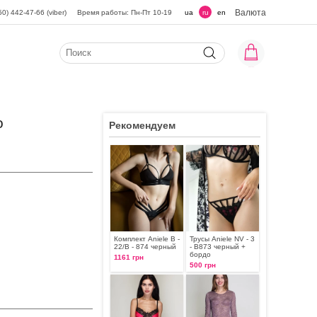
Валюта
50) 442-47-66 (viber)
Время работы: Пн-Пт 10-19
ua
ru
en
о
Рекомендуем
Комплект Aniele В -
Трусы Aniele NV - 3
22/В - 874 черный
- B873 черный +
бордо
1161 грн
500 грн