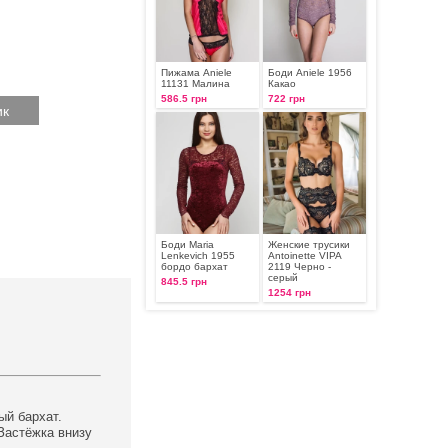
Пижама Aniele
Боди Aniele 1956
11131 Малина
Какао
586.5 грн
722 грн
Боди Maria
Женские трусики
Lenkeviсh 1955
Antoinette VIPA
бордо бархат
2119 Черно -
серый
845.5 грн
1254 грн
ый бархат.
Застёжка внизу