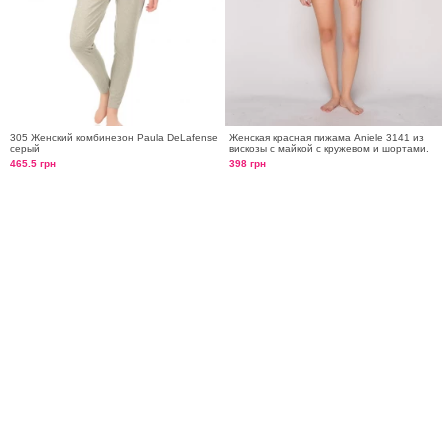
305 Женский комбинезон Paula DeLafense
Женская красная пижама Aniele 3141 из
серый
вискозы с майкой с кружевом и шортами.
465.5 грн
398 грн