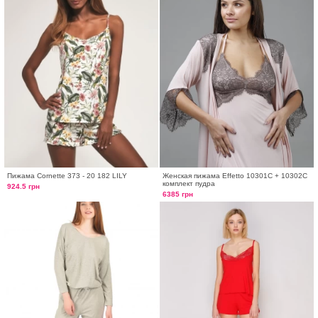
Пижама Cornette 373 - 20 182 LILY
Женская пижама Effetto 10301C + 10302C
комплект пудра
924.5 грн
6385 грн