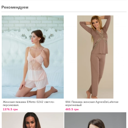
Рекомендуем
Женская пижама Effetto 0242 светло-
994 Пижама женская AgnesDeLafense
персиковая.
коричневый
1376.5 грн
465.5 грн