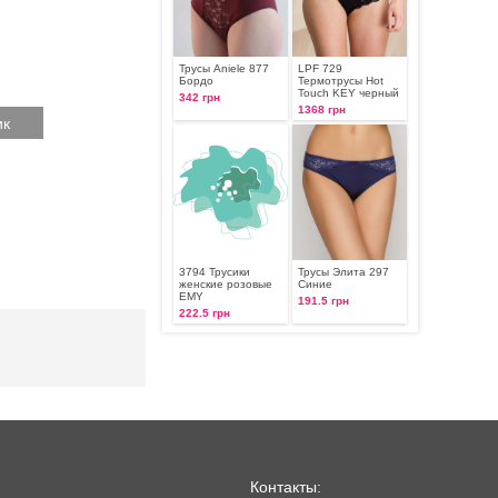
Трусы Aniele 877
LPF 729
Бордо
Термотрусы Hot
Touch KEY черный
342 грн
1368 грн
3794 Трусики
Трусы Элита 297
женские розовые
Синие
EMY
191.5 грн
222.5 грн
Контакты: