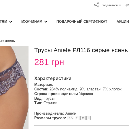
поделиться
(0
ТЯМ
МУЖЧИНАМ
ПОДАРОЧНЫЙ СЕРТИФИКАТ
АКЦИИ
ые ясень
Трусы Aniele РЛ116 серые ясень
281 грн
Характеристики
Материал:
Состав:
284% полиамид, 9% эластан, 7% хлопок
Страна производитель:
Украина
Вид:
Трусы
Тип:
Стринги
Производитель:
Aniele
Размеры трусов:
XS
S
M
L