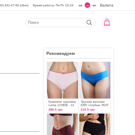
Валюта
50) 442-47-66 (viber)
Время работы: Пн-Пт 10-19
ua
ru
en
Рекомендуем
Комплект трусиков
Трусики женские
Lama 123BIB - 12
EMY голубые 362F
286.5 грн
210.5 грн