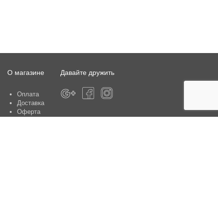
О магазине
Давайте дружить
Оплата
Доставка
Оферта
О магазине
Гарантия
Контакты
Центры по обслуживанию клиентов:
Киев, ул. Ю. Шумского 5 , офис 370
Способы оплаты