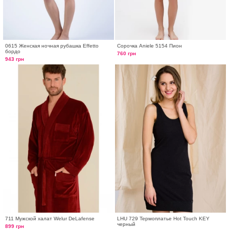
0615 Женская ночная рубашка Effetto
Сорочка Aniele 5154 Пион
бордо
760 грн
943 грн
711 Мужской халат Welur DeLafense
LHU 729 Термоплатье Hot Touch KEY
черный
899 грн