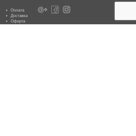
Оплата
Доставка
Оферта
О магазине
Гарантия
Контакты
Центры по обслуживанию клиентов:
Киев, ул. Ю. Шумского 5 , офис 370
Способы оплаты
Контакты:
+38(050)-442-47-66
e-mail:
sale@aniele.ua