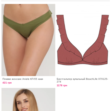
Плавки женские Aniele КП-55 хаки
Бюстгальтер купальный BeachLife 070125-
274
421 грн
1178 грн