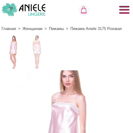
Главная
>
Женщинам
>
Пижамы
>
Пижама Aniele 3175 Розовая