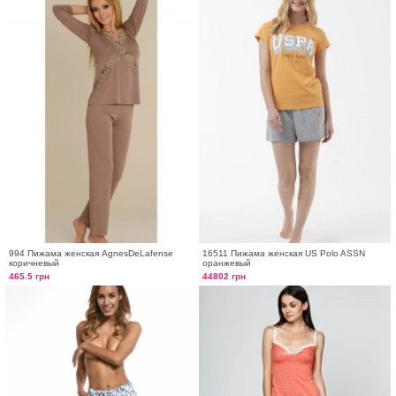
994 Пижама женская AgnesDeLafense
16511 Пижама женская US Polo ASSN
коричневый
оранжевый
465.5 грн
44802 грн