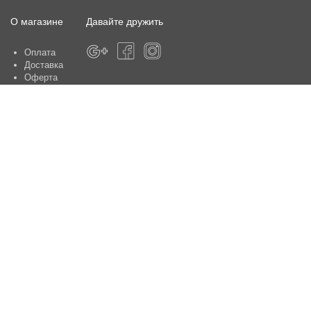
О магазине
Давайте дружить
Оплата
Доставка
Оферта
О магазине
Гарантия
Контакты
Центры по обслуживанию клиентов:
Киев, ул. Ю. Шумского 5 , офис 370
Способы оплаты
Контакты:
+38(050)-442-47-66