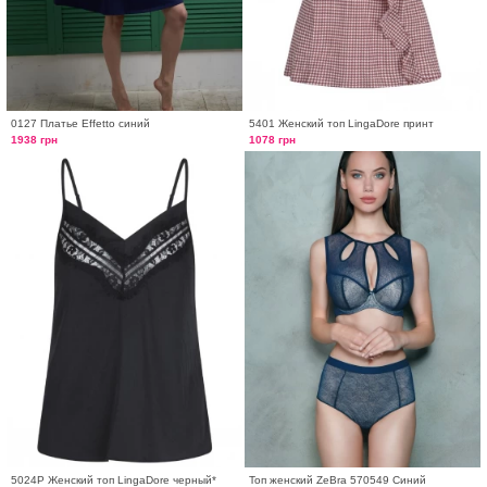
0127 Платье Effetto синий
5401 Женский топ LingaDore принт
1938 грн
1078 грн
5024P Женский топ LingaDore черный*
Топ женский ZeBra 570549 Синий