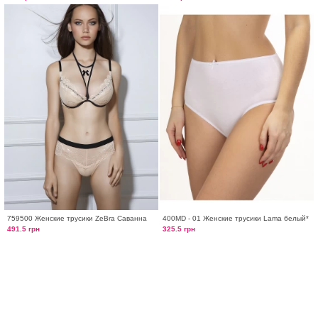
759500 Женские трусики ZeBra Саванна
400MD - 01 Женские трусики Lama белый*
491.5 грн
325.5 грн