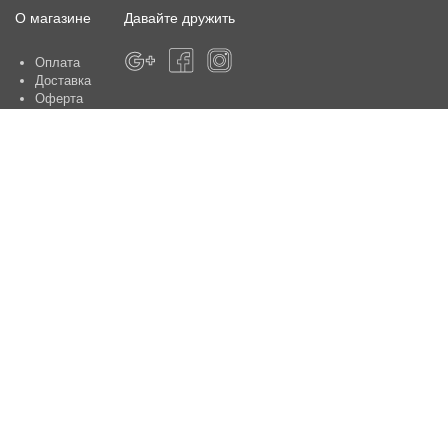
О магазине
Давайте дружить
Оплата
Доставка
Оферта
О магазине
Гарантия
Контакты
Центры по обслуживанию клиентов:
Киев, ул. Ю. Шумского 5 , офис 370
Способы оплаты
Контакты:
+38(050)-442-47-66
e-mail:
sale@aniele.ua