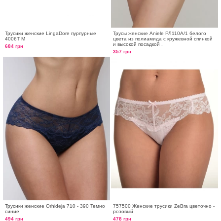
Трусики женские LingaDore пурпурные
Трусы женские Aniele РЛ110A/1 белого
4006T M
цвета из полиамида с кружевной спинкой
и высокой посадкой .
684 грн
357 грн
Трусики женские Orhideja 710 - 390 Темно
757500 Женские трусики ZeBra цветочно -
синие
розовый
494 грн
478 грн