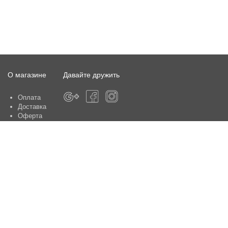
О магазине
Давайте дружить
Оплата
Доставка
Оферта
О магазине
Гарантия
Контакты
Центры по обслуживанию клиентов:
Киев, ул. Ю. Шумского 5 , офис 370
Способы оплаты