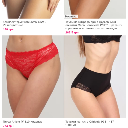
Новинка
Комплект трусиков Lama 1325BI
Трусы из микрофибры с кружевными
Разноцветные.
бочками Maria Lenkevich РЛ121 цвета из
горошков и молочного из полиамида .
440 грн
267.5 грн
Трусы Aniele РЛ810 Красные
Трусики женские Orhideja 968 - 437
Черные
274 грн