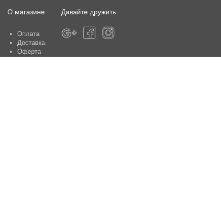
О магазине
Давайте дружить
Оплата
Доставка
Оферта
О магазине
Гарантия
Контакты
Центры по обслуживанию клиентов:
Киев, ул. Ю. Шумского 5 , офис 370
Способы оплаты
Контакты:
+38(050)-442-47-66