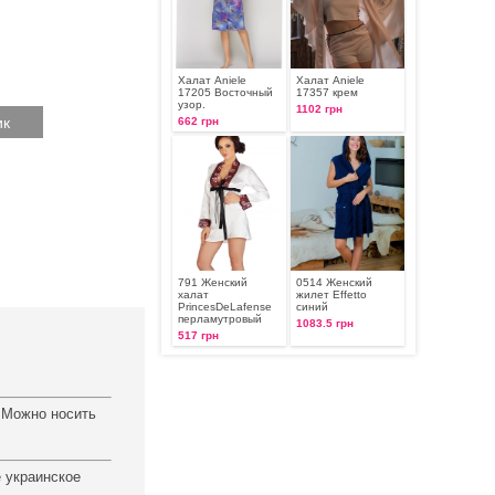
Халат Aniele
Халат Aniele
17205 Восточный
17357 крем
узор.
1102 грн
662 грн
791 Женский
0514 Женский
халат
жилет Effetto
PrincesDeLafense
синий
перламутровый
1083.5 грн
517 грн
. Можно носить
 украинское