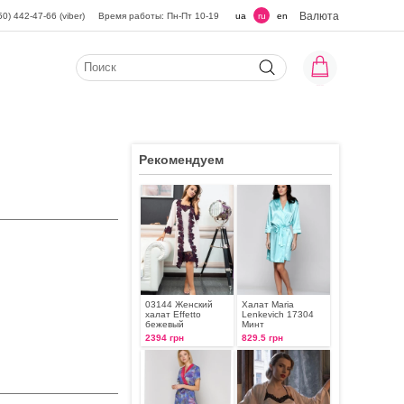
Валюта
50) 442-47-66 (viber)
Время работы: Пн-Пт 10-19
ua
ru
en
Рекомендуем
03144 Женский
Халат Maria
халат Effetto
Lenkevich 17304
бежевый
Минт
2394 грн
829.5 грн