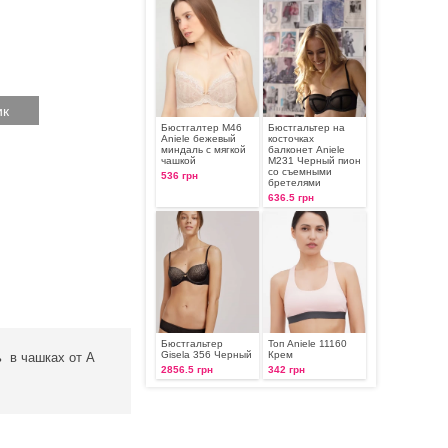
Бюстгалтер М46
Бюстгальтер на
Aniele бежевый
косточках
миндаль с мягкой
балконет Aniele
чашкой
М231 Черный пион
со съемными
536 грн
бретелями
636.5 грн
Бюстгальтер
Топ Aniele 11160
Gisela 356 Черный
Крем
 в чашках от А
2856.5 грн
342 грн