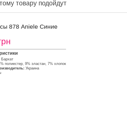
этому товару подойдут
сы 878 Aniele Синие
грн
ристики
Бархат
4% полиестер, 9% эластан, 7% хлопок
оизводитель:
Украина
ы