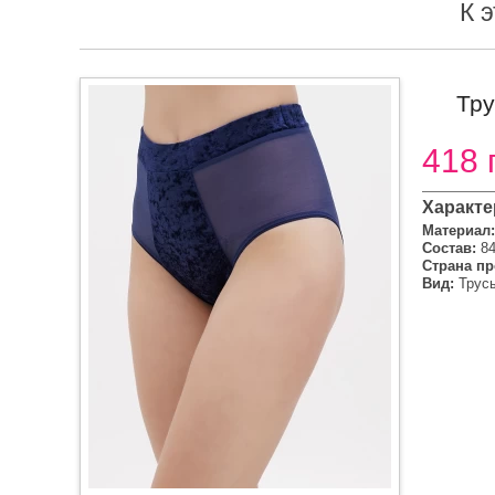
К 
Тру
418 
Характе
Материал:
Состав:
8
Страна пр
Вид:
Трус