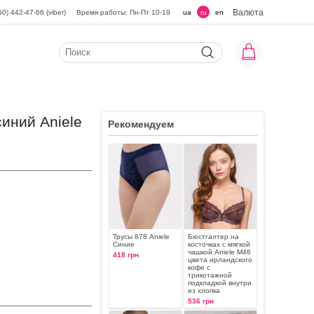
Валюта
50) 442-47-66 (viber)
Время работы: Пн-Пт 10-19
ua
ru
en
синий Aniele
Рекомендуем
Трусы 878 Aniele
Бюстгалтер на
Синие
косточках с мягкой
чашкой Aniele М46
418 грн
цвета ирландского
кофе с
трикотажной
подкладкой внутри
из хлопка
536 грн