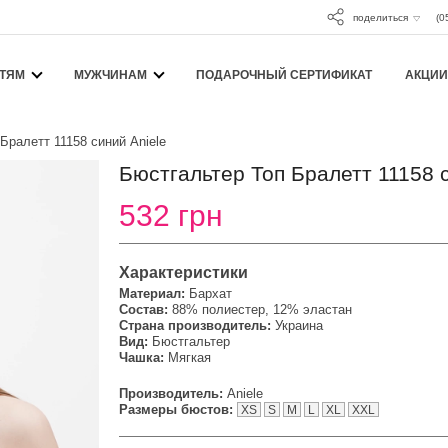
поделиться
(0
ТЯМ
МУЖЧИНАМ
ПОДАРОЧНЫЙ СЕРТИФИКАТ
АКЦИИ
Бралетт 11158 синий Aniele
Бюстгальтер Топ Бралетт 11158 
532 грн
Характеристики
Материал:
Бархат
Состав:
88% полиестер, 12% эластан
Страна производитель:
Украина
Вид:
Бюстгальтер
Чашка:
Мягкая
Производитель:
Aniele
Размеры бюстов:
XS
S
M
L
XL
XXL