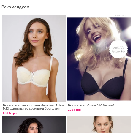
Рекомендуем
Бюстгальтер на косточках балконет Aniele
Бюстгальтер Gisela 310 Черный
М23 шампанья со съемными бретелями
1634 грн
580.5 грн