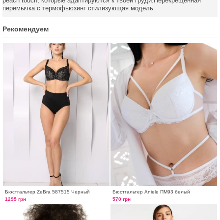
peach touch, которые адаптируются к твоей груди.Перекрещенная
перемычка с термофьюзинг стилизующая модель.
Рекомендуем
Бюстгальтер ZeBra 587515 Черный
Бюстгальтер Aniele ПМ93 белый
1295 грн
570 грн