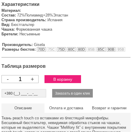
Характеристики
Материал:
Состав:
72%Полиамид+28%Эластан
Страна производитель:
Испания
Вид:
Бюстгальтер
Чашка:
Формованная чашка
Бретели:
Несъемные
Производитель:
Gisela
Размеры бюстов:
70D
75C
75D
80C
80D
85B
85C
90B
95B
Таблица размеров
-
+
Описание
Оплата и доставка
Возврат и гарантии
Ткань peach touch со вставками из блестящей микрофибры.
Бесшовный бюстгальтер, невидимая обработка стыков на чашках,
которые не выделяются. Чашки “MeMory fit” с внутренним покрытием