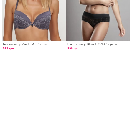
Бюстгальтер Aniele М59 Ясень
Бюстгальтер Glora 102734 Черный
533 грн
899 грн