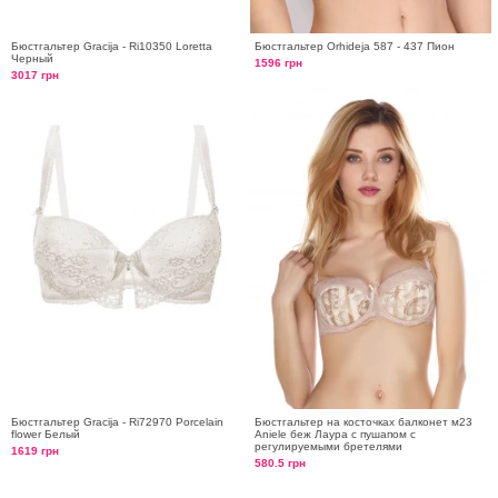
Бюстгальтер Gracija - Ri10350 Loretta
Бюстгальтер Orhideja 587 - 437 Пион
Черный
1596 грн
3017 грн
Бюстгальтер Gracija - Ri72970 Porcelain
Бюстгальтер на косточках балконет м23
flower Белый
Aniele беж Лаура с пушапом с
регулируемыми бретелями
1619 грн
580.5 грн