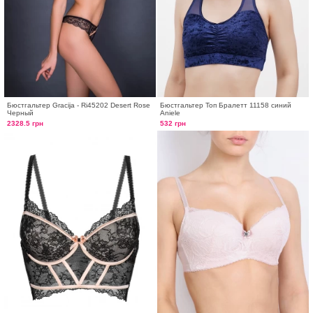
Бюстгальтер Gracija - Ri45202 Desert Rose
Бюстгальтер Топ Бралетт 11158 синий
Черный
Aniele
2328.5 грн
532 грн