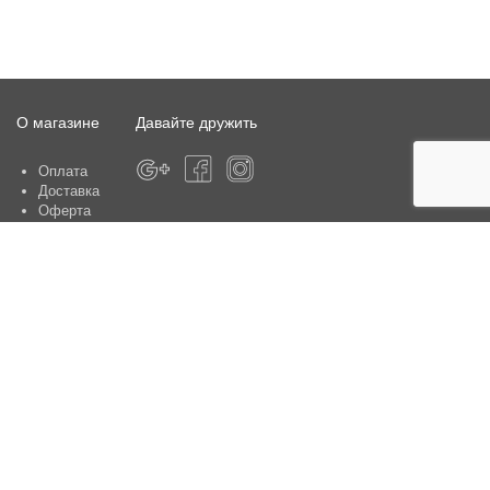
О магазине
Давайте дружить
Оплата
Доставка
Оферта
О магазине
Гарантия
Контакты
Центры по обслуживанию клиентов:
Киев, ул. Ю. Шумского 5 , офис 370
Способы оплаты