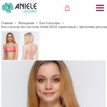
Главная
>
Женщинам
>
Бюстгальтеры
>
Бюстгальтер без косточек Aniele М141 коралловый с бретелями регу