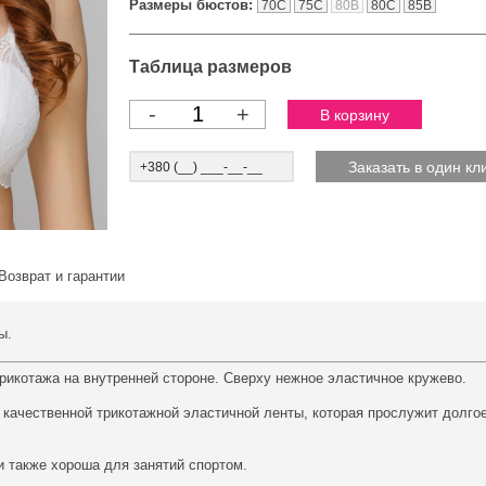
Размеры бюстов:
70C
75C
80B
80C
85B
Таблица размеров
-
+
Возврат и гарантии
ы.
рикотажа на внутренней стороне. Сверху нежное эластичное кружево.
качественной трикотажной эластичной ленты, которая прослужит долго
и также хороша для занятий спортом.