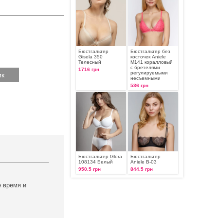
Бюстгальтер
Бюстгальтер без
Gisela 350
косточек Aniele
Телесный
М141 коралловый
с бретелями
1716 грн
регулируемыми
несъемными
536 грн
Бюстгальтер Glora
Бюстгальтер
108134 Белый
Aniele В-03
950.5 грн
844.5 грн
е время и