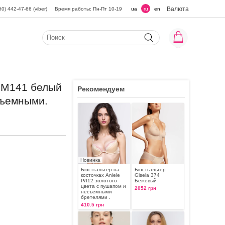
Валюта
50) 442-47-66 (viber)
Время работы: Пн-Пт 10-19
ua
ru
en
e М141 белый
Рекомендуем
съемными.
Новинка
Бюстгальтер на
Бюстгальтер
косточках Aniele
Gisela 374
РЛ12 золотого
Бежевый
цвета с пушапом и
2052 грн
несъемными
бретелями .
410.5 грн