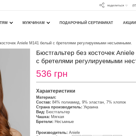
поделиться
(0
ТЯМ
МУЖЧИНАМ
ПОДАРОЧНЫЙ СЕРТИФИКАТ
АКЦИИ
 косточек Aniele М141 белый с бретелями регулируемыми несъемными.
Бюстгальтер без косточек Aniel
с бретелями регулируемыми не
536 грн
Характеристики
Материал:
Состав:
84% полиамид, 9% эластан, 7% хлопок
Страна производитель:
Украина
Вид:
Бюстгальтер
Чашка:
Мягкая
Бретели:
Несъмные
Производитель:
Aniele