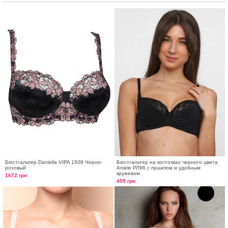
Бюстгальтер Daniella VIPA 1509 Черно-
Бюстгальтер на косточках черного цвета
розовый
Aniele РЛ96 с пушапом и удобным
кружевом .
1672 грн
459 грн