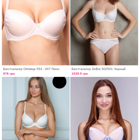
Бюстгальтер Orhideja 553 - 007 Пион
Бюстгальтер ZeBra 502501 Черный
976 грн
1039.5 грн