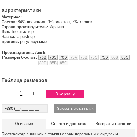
Характеристики
Материал:
Состав:
84% полиамид, 9% эластан, 7% хлопок
Страна производитель:
Украина
Вид:
Бюстгалтер
Чашка:
С push-up
Бретели:
регулируемые
Производитель:
Aniele
Размеры бюстов:
70B
70C
70D
75A
75B
75C
75D
80B
80C
80D
85B
85C
Таблица размеров
-
+
Описание
Оплата и доставка
Возврат и гарантии
Бюстгальтер с чашкой с тонким слоем поролона и с округлым