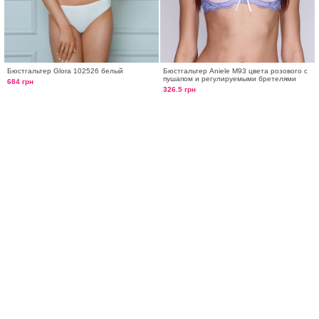
Бюстгальтер Glora 102526 белый
Бюстгальтер Aniele М93 цвета розового с
пушапом и регулируемыми бретелями
684 грн
326.5 грн