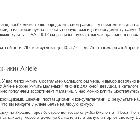
зине, необходимо точно определить свой размер. Тут пригодятся два п
ний, а из второй нужно вычесть первую: разница и определит ту самую 
можно купить — АА, 10-12 см разницы. Буква, отмечающая наполненност
атной пяти: 78 см округляют до 80, а 77 — до 75. Благодаря этой прост
чики) Aniele
. У нас легко купить бюстгальтер большого размера, и выбор довольно 
У Aniele можно купить маленький лифчик для юной девушки, в каталоге 
но пополняем ассортимент магазина, у нас можно купить бюстгальтеры
акройщиками, швеями, поставщиками и консультантами. В результате наш
 что вы найдете у Aniele белье на любую фигуру.
вку по Украине через быстрые почтовые службы (Укрпочта , Новая Почта
ты на карту, через отделение банка или платежную интернет-систему Li