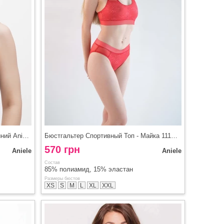
Бюстгальтер Топ Бралетт 11158 синий Aniele
Бюстгальтер Спортивный Топ - Майка 11152/1 красный Aniele
570 грн
Aniele
Aniele
Состав
85% полиамид, 15% эластан
Размеры бюстов
XS
S
M
L
XL
XXL