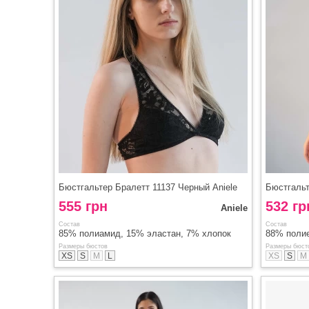
Бюстгальтер Бралетт 11137 Черный Aniele
555 грн
532 гр
Aniele
Состав
Состав
85% полиамид, 15% эластан, 7% хлопок
88% поли
Размеры бюстов
Размеры бюст
XS
S
M
L
XS
S
M