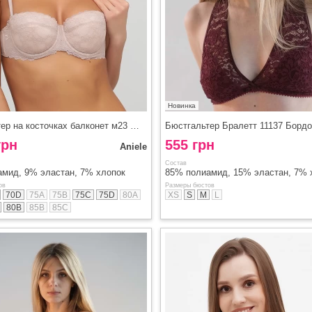
Новинка
Бюстгальтер на косточках балконет м23 Aniele Фраппе
Бюстгальтер Бралетт 11137 Бордо
грн
555 грн
Aniele
Состав
мид, 9% эластан, 7% хлопок
85% полиамид, 15% эластан, 7% 
ов
Размеры бюстов
70D
75A
75B
75C
75D
80А
XS
S
M
L
80В
85B
85C