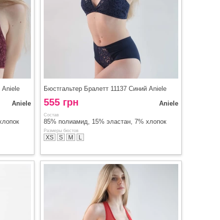
 Aniele
Бюстгальтер Бралетт 11137 Синий Aniele
555 грн
Aniele
Aniele
Состав
хлопок
85% полиамид, 15% эластан, 7% хлопок
Размеры бюстов
XS
S
M
L