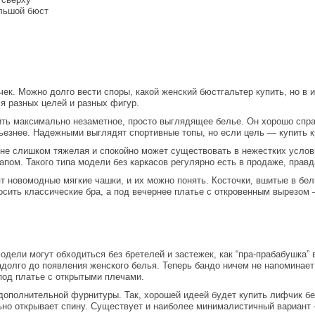
льшой бюст
ек. Можно долго вести споры, какой женский бюстгальтер купить, но в 
ля разных целей и разных фигур.
ить максимально незаметное, просто выглядящее белье. Он хорошо спра
рьезнее. Надежными выглядят спортивные топы, но если цель — купить к
 не слишком тяжелая и спокойно может существовать в нежестких услов
пом. Такого типа модели без каркасов регулярно есть в продаже, правда,
 новомодные мягкие чашки, и их можно понять. Косточки, вшитые в бель
сить классические бра, а под вечернее платье с откровенным вырезом 
ели могут обходиться без бретелей и застежек, как “пра-прабабушка” 
олго до появления женского белья. Теперь бандо ничем не напоминает 
под платье с открытыми плечами.
 дополнительной фурнитуры. Так, хорошей идеей будет купить лифчик бе
льно открывает спину. Существует и наиболее минималистичный вариант