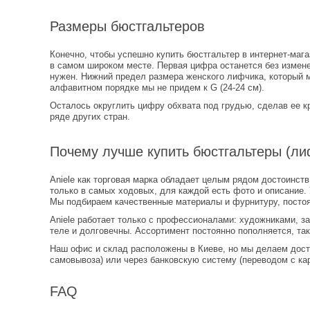
Размеры бюстгальтеров
Конечно, чтобы успешно купить бюстгальтер в интернет-мага
в самом широком месте. Первая цифра останется без измене
нужен. Нижний предел размера женского лифчика, который 
алфавитном порядке мы не придем к G (24-24 см).
Осталось округлить цифру обхвата под грудью, сделав ее кр
ряде других стран.
Почему лучше купить бюстгальтеры (лиф
Aniele как торговая марка обладает целым рядом достоинств
только в самых ходовых, для каждой есть фото и описание. 
Мы подбираем качественные материалы и фурнитуру, постоян
Aniele работает только с профессионалами: художниками, з
теле и долговечны. Ассортимент постоянно пополняется, так
Наш офис и склад расположены в Киеве, но мы делаем доста
самовывоза) или через банковскую систему (переводом с кар
FAQ