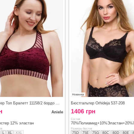
Новинка
Бюстгальтер Топ Бралетт 11158/2 бордо Aniele
Бюстгальтер Orhideja 537-208
н
1406 грн
Aniele
Состав
естер 12% эластан
70%Полиамид+10%Эластан+20%
ов
Размеры бюстов
L
XL
XXL
75D
75E
75G
80C
80D
80E