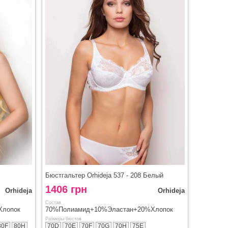
Бюстгальтер Orhideja 537 - 208 Белый
1406 грн
Orhideja
Orhideja
Состав
Хлопок
70%Полиамид+10%Эластан+20%Хлопок
Размеры бюстов
80F
80H
70D
70E
70F
70G
70H
75E