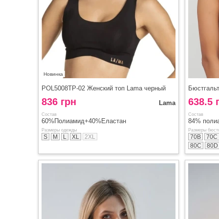
Новинка
POL5008TP-02 Женский топ Lama черный
836 грн
638.5 
Lama
Состав
Состав
60%Полиамид+40%Еластан
84% полиа
Размеры одежды
Размеры бюст
S
M
L
XL
2XL
70B
70C
80C
80D