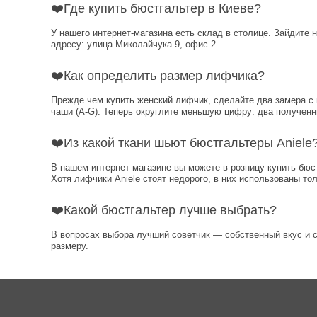
❤️Где купить бюстгальтер в Киеве?
У нашего интернет-магазина есть склад в столице. Зайдите 
адресу: улица Миколайчука 9, офис 2.
❤️Как определить размер лифчика?
Прежде чем купить женский лифчик, сделайте два замера с
чаши (A-G). Теперь округлите меньшую цифру: два получен
❤️Из какой ткани шьют бюстгальтеры Aniele
В нашем интернет магазине вы можете в розницу купить бюс
Хотя лифчики Aniele стоят недорого, в них использованы т
❤️Какой бюстгальтер лучше выбрать?
В вопросах выбора лучший советчик — собственный вкус и с
размеру.