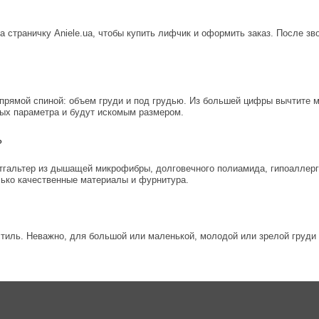
на страничку Aniele.ua, чтобы купить лифчик и оформить заказ. После з
 прямой спиной: объем груди и под грудью. Из большей цифры вычтите 
ных параметра и будут искомым размером.
?
тгальтер из дышащей микрофибры, долговечного полиамида, гипоаллерге
олько качественные материалы и фурнитура.
тиль. Неважно, для большой или маленькой, молодой или зрелой груди 