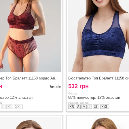
Бюстгальтер Топ Бралетт 11158 бордо Aniele
н
532 грн
Aniele
Состав
естер 12% эластан
88% полиестер, 12% эластан
ов
Размеры бюстов
L
XL
XXL
XS
S
M
L
XL
XXL