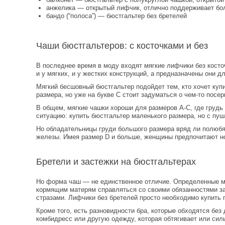
анжелика — открытый лифчик, отлично поддерживает бо
бандо (“полоса”) — бюстгальтер без бретелей
Чаши бюстгальтеров: с косточками и без
В последнее время в моду входят мягкие лифчики без косточ
и у мягких, и у жестких конструкций, а предназначены они д
Мягкий бесшовный бюстгальтер подойдет тем, кто хочет куп
размера, но уже на букве С стоит задуматься о чем-то посе
В общем, мягкие чашки хороши для размеров А-С, где грудь
ситуацию: купить бюстгальтер маленького размера, но с пуша
Но обладательницы груди большого размера вряд ли полюбят
железы. Имея размер D и больше, женщины предпочитают но
Бретели и застежки на бюстгальтерах
Но форма чаш — не единственное отличие. Определенные мод
кормящим матерям справляться со своими обязанностями зад
стразами. Лифчики без бретелей просто необходимо купить 
Кроме того, есть разновидности бра, которые обходятся без
комбидресс или другую одежду, которая обтягивает или си