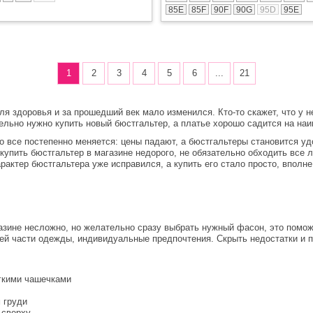
85E
85F
90F
90G
95D
95E
1
2
3
4
5
6
...
21
я здоровья и за прошедший век мало изменился. Кто-то скажет, что у н
тельно нужно купить новый бюстгальтер, а платье хорошо садится на на
о все постепенно меняется: цены падают, а бюстгальтеры становится у
упить бюстгальтер в магазине недорого, не обязательно обходить все л
рактер бюстгальтера уже исправился, а купить его стало просто, вполн
газине несложно, но желательно сразу выбрать нужный фасон, это помож
ней части одежды, индивидуальные предпочтения. Скрыть недостатки и 
гкими чашечками
 груди
 сверху