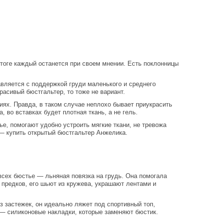
итоге каждый останется при своем мнении. Есть поклонницы
вляется с поддержкой груди маленького и среднего
расивый бюстгальтер, то тоже не вариант.
иях. Правда, в таком случае неплохо бывает приукрасить
 во вставках будет плотная ткань, а не гель.
е, помогают удобно устроить мягкие ткани, не тревожа
— купить открытый бюстгальтер Анжелика.
всех бюстье — льняная повязка на грудь. Она помогала
предков, его шьют из кружева, украшают лентами и
з застежек, он идеально ляжет под спортивный топ,
 — силиконовые накладки, которые заменяют бюстик.