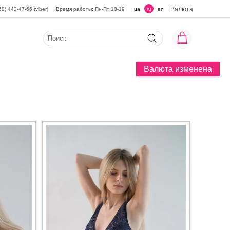
Валюта
50) 442-47-66 (viber)
Время работы: Пн-Пт 10-19
ua
ru
en
Валюта изменена