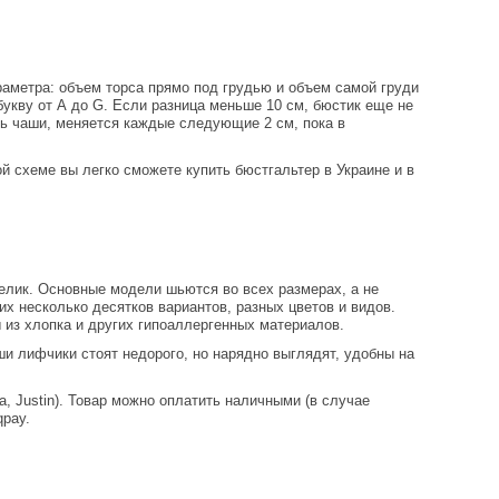
араметра: объем торса прямо под грудью и объем самой груди
букву от А до G. Если разница меньше 10 см, бюстик еще не
ь чаши, меняется каждые следующие 2 см, пока в
ой схеме вы легко сможете купить бюстгальтер в Украине и в
велик. Основные модели шьются во всех размерах, а не
их несколько десятков вариантов, разных цветов и видов.
 из хлопка и других гипоаллергенных материалов.
и лифчики стоят недорого, но нарядно выглядят, удобны на
, Justin). Товар можно оплатить наличными (в случае
qpay.