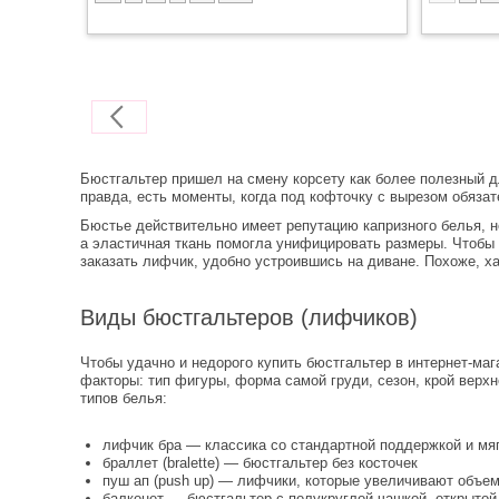
Бюстгальтер пришел на смену корсету как более полезный дл
правда, есть моменты, когда под кофточку с вырезом обяза
Бюстье действительно имеет репутацию капризного белья, н
а эластичная ткань помогла унифицировать размеры. Чтобы к
заказать лифчик, удобно устроившись на диване. Похоже, ха
Виды бюстгальтеров (лифчиков)
Чтобы удачно и недорого купить бюстгальтер в интернет-ма
факторы: тип фигуры, форма самой груди, сезон, крой верх
типов белья:
лифчик бра — классика со стандартной поддержкой и мя
браллет (bralette) — бюстгальтер без косточек
пуш ап (push up) — лифчики, которые увеличивают объем
балконет — бюстгальтер с полукруглой чашкой, открытой