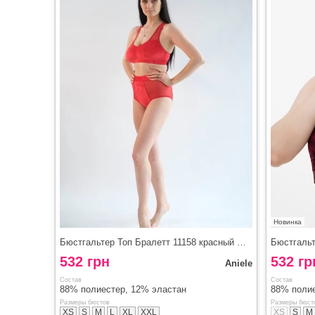
Новинка
Бюстгальтер Топ Бралетт 11158 красный Aniele
532 грн
532 гр
Aniele
Состав
Состав
88% полиестер, 12% эластан
88% поли
Размеры бюстов
Размеры бюст
XS
S
M
L
XL
XXL
XS
S
M