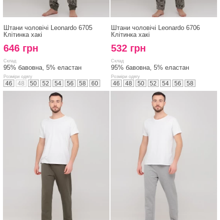
Штани чоловічі Leonardo 6705
Штани чоловічі Leonardo 6706
Клітинка хакі
Клітинка хакі
646 грн
532 грн
Склад
Склад
95% бавовна, 5% еластан
95% бавовна, 5% еластан
Розміри одягу
Розміри одягу
46
48
50
52
54
56
58
60
46
48
50
52
54
56
58