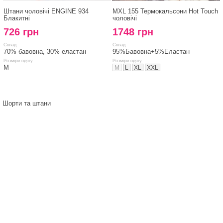
Штани чоловічі ENGINE 934
MXL 155 Термокальсони Hot Touch
Блакитні
чоловічі
726 грн
1748 грн
Склад
Склад
70% бавовна, 30% еластан
95%Бавовна+5%Еластан
Розміри одягу
Розміри одягу
M
M
L
XL
XXL
Шорти та штани