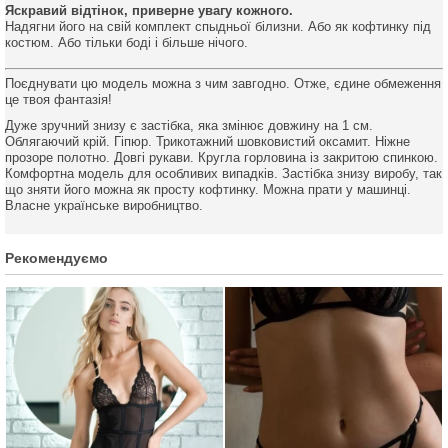
Яскравий відтінок, приверне увагу кожного.
Надягни його на свій комплект спыдньої білизни. Або як кофтинку під
костюм. Або тільки боді і більше нічого.
Поєднувати цю модель можна з чим завгодно. Отже, єдине обмеження
це твоя фантазія!
Дуже зручний знизу є застібка, яка змінює довжину на 1 см.
Облягаючий крій. Гіпюр. Трикотажний шовковистий оксамит. Ніжне
прозоре полотно. Довгі рукави. Кругла горловина із закритою спинкою.
Комфортна модель для особливих випадків. Застібка знизу виробу, так
що зняти його можна як просту кофтинку. Можна прати у машинці.
Власне українське виробництво.
Рекомендуємо