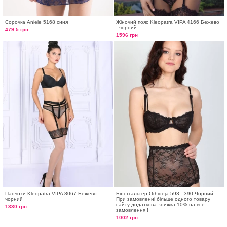
Сорочка Aniele 5168 синя
Жіночий пояс Kleopatra VIPA 4166 Бежево
- чорний
479.5 грн
1596 грн
Панчохи Kleopatra VIPA 8067 Бежево -
Бюстгальтер Orhideja 593 - 390 Чорний.
чорний
При замовленні більше одного товару
сайту додаткова знижка 10% на все
1330 грн
замовлення !
1002 грн