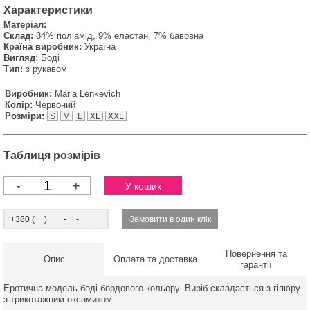
Характеристики
Матеріал:
Склад:
84% поліамід, 9% еластан, 7% бавовна
Країна виробник:
Україна
Вигляд:
Боді
Тип:
з рукавом
Виробник:
Maria Lenkevich
Колір:
Червоний
Розміри:
S
M
L
XL
XXL
Таблиця розмірів
-
+
Повернення та
Опис
Оплата та доставка
гарантії
Еротична модель боді бордового кольору. Виріб складається з гіпюру
з трикотажним оксамитом.