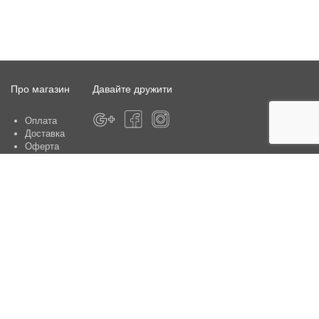
Про магазин
Давайте дружити
Оплата
Доставка
Оферта
Про магазин
Гарантія
Контакти
Центри обслуговування клієнтів:
Київ, вул. Ю. Шумського 5 , офіс 370
Способи оплати