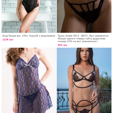
Боді Грація жін. 1501 Чорний з мереживом
Труси Aniele NV-3 - B873. При замовленні
більше одного товару сайту додаткова
1138 грн
знижка 10% на все замовлення !
500 грн