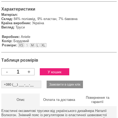
Характеристики
Матеріал:
Склад:
84% поліамід, 9% еластан, 7% бавовна
Країна виробник:
Україна
Вигляд:
Труси
Виробник:
Aniele
Колір:
Бордовий
Розміри:
XS
S
M
L
XL
Таблиця розмірів
-
+
Повернення та
Опис
Оплата та доставка
гарантії
Еластичні оксамитові трусики від українського дизайнера Наталії
Волкогон. Знімний пояс із регулятором із еластичної шовковистої