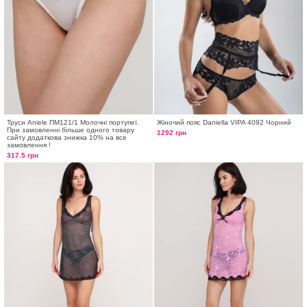
Труси Aniele ПМ121/1 Молочні портупеї.
Жіночий пояс Daniella VIPA 4092 Чорний
При замовленні більше одного товару
1292 грн
сайту додаткова знижка 10% на все
замовлення !
317.5 грн