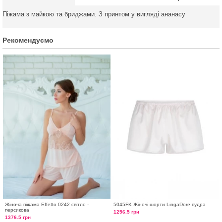
Піжама з майкою та бриджами. З принтом у вигляді ананасу
Рекомендуємо
Жіноча піжама Effetto 0242 світло -
5045FK Жіночі шорти LingaDore пудра
персикова
1256.5 грн
1376.5 грн