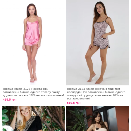
Піжама Aniele 3123 Рожева При
Піжама 3124 Aniele жіноча з принтом
замовленні більше одного товару сайту
леопарда При замовленні більше одного
додаткова знижка 10% на все замовлення!
товару сайту додаткова знижка 10% на
все замовлення!
465.5 грн
510.5 грн