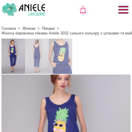
Головна
>
Жінкам
>
Піжами
>
Жіноча бавовняна піжама Aniele 3032 синього кольору з штанами та ма