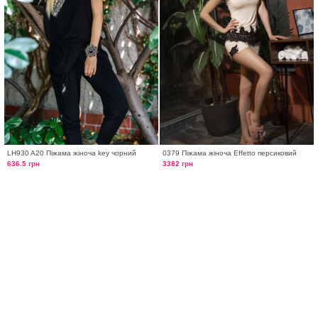
LH930 A20 Піжама жіноча key чорний
0379 Піжама жіноча Effetto персиковий
636.5 грн
3382 грн