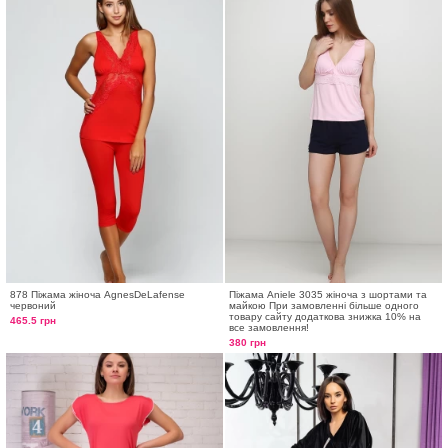
878 Піжама жіноча AgnesDeLafense
Піжама Aniele 3035 жіноча з шортами та
червоний
майкою При замовленні більше одного
товару сайту додаткова знижка 10% на
465.5 грн
все замовлення!
380 грн