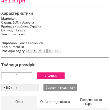
491.5 грн
Характеристики
Матеріал:
Склад:
100% бавовна
Країна виробник:
Україна
Вигляд:
Піжама
Тип:
з шортами
Виробник:
Maria Lenkevich
Колір:
Жовтий
Розміри одягу:
XS
S
M
L
XL
XXL
Таблиця розмірів
-
+
Повернення та
Опис
Оплата та доставка
гарантії