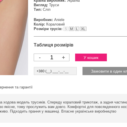
Країна виробник:
Україна
Вигляд:
Труси
Тип:
Сліп
Виробник:
Aniele
Колір:
Кораловий
Розміри трусів:
S
M
L
XL
Таблиця розмірів
-
+
ернення та гарантії
а ходова модель трусиків. Спереду кораловий трикотаж, а задня частин
о якісне, тому прослужить вам довго. Комфортні для повсякденного нос
еживо. Підходить прання у машинці. Власне українське виробництво