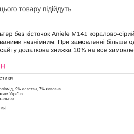
цього товару підійдуть
тер без кісточок Aniele М141 коралово-сіри
ваними незнімним. При замовленні більше о
сайту додаткова знижка 10% на все замовле
рн
стики
оліамід, 9% еластан, 7% бавовна
ник:
Україна
гальтер
ємні