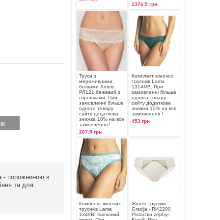
1376.5 грн
Труси з
Комплект жіночих
мереживними
трусиків Lama
бочками Aniele
1314MB. При
РЛ121 бежевий з
замовленні більше
горошками. При
одного товару
замовленні більше
сайту додаткова
одного товару
знижка 10% на все
сайту додаткова
замовлення !
знижка 10% на все
453 грн
замовлення !
267.5 грн
а - порожниною з
іння та для
Комплект жіночих
Жіночі трусики
трусиків Lama
Gracija - Ri42200
1349BI Квітковий
Pistachio zephyr
принт. При
Білий. При