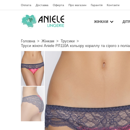
Оплата
Доставка
Оферта
Про магазин
Гарантія
Контакти
ЖІНКАМ
ДІТ
Головна
>
Жінкам
>
Трусики
>
Труси жіночі Aniele РЛ110А кольору кораллу та сірого з по