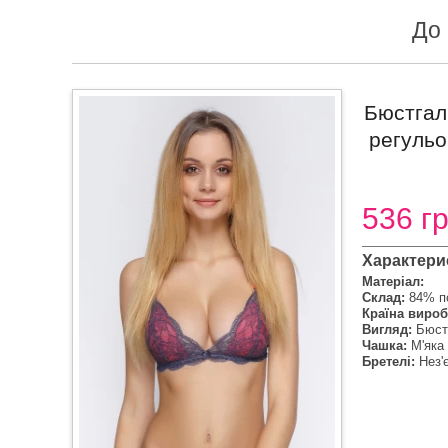
До 
Бюстгаль
регульо
536 г
Характери
Матеріал:
Склад:
84% п
Країна вироб
Вигляд:
Бюст
Чашка:
М'яка
Бретелі:
Нез'