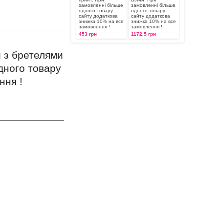
замовленні більше
замовленні більше
одного товару
одного товару
сайту додаткова
сайту додаткова
знижка 10% на все
знижка 10% на все
замовлення !
замовлення !
453 грн
1172.5 грн
й з бретелями
дного товару
ння !