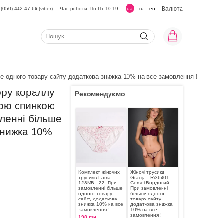
Валюта
(050) 442-47-66 (viber)
Час роботи: Пн-Пт 10-19
ua
ru
en
ше одного товару сайту додаткова знижка 10% на все замовлення !
ору кораллу
Рекомендуємо
ною спинкою
ленні більше
знижка 10%
Комплект жіночих
Жіночі трусики
трусиків Lama
Gracija - Ri36401
123MB - 22. При
Cersei Бордовий.
замовленні більше
При замовленні
одного товару
більше одного
сайту додаткова
товару сайту
знижка 10% на все
додаткова знижка
замовлення !
10% на все
замовлення !
198 грн