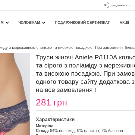
поділитися
ЯМ
ЧОЛОВІКАМ
ПОДАРУНКОВИЙ СЕРТИФІКАТ
АКЦІЇ
ліаміду з мереживною спинкою та високою посадкою. При замовленні біль
Труси жіночі Aniele РЛ110А коль
та сірого з поліаміду з мережив
та високою посадкою. При замов
одного товару сайту додаткова 
на все замовлення !
281 грн
Характеристики
Матеріал:
Склад:
84% поліамід, 9% еластан, 7% бавовна