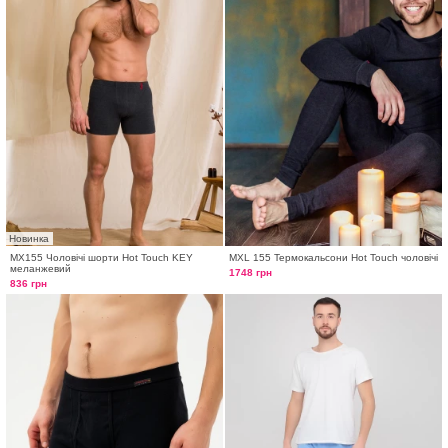
Новинка
MX155 Чоловічі шорти Hot Touch KEY
MXL 155 Термокальсони Hot Touch чоловічі
меланжевий
1748 грн
836 грн