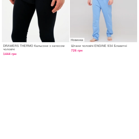
Новинка
DRAWERS THERMO Кальсони з начосом
Штани чоловічі ENGINE 934 Блакитні
чоловічі
726 грн
1444 грн